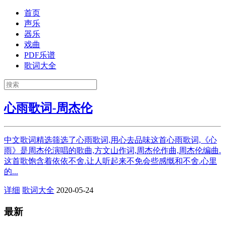
首页
声乐
器乐
戏曲
PDF乐谱
歌词大全
心雨歌词-周杰伦
中文歌词精选筛选了心雨歌词,用心去品味这首心雨歌词,《心
雨》是周杰伦演唱的歌曲,方文山作词,周杰伦作曲,周杰伦编曲.
这首歌饱含着依依不舍.让人听起来不免会些感慨和不舍.心里
的...
详细
歌词大全
2020-05-24
最新