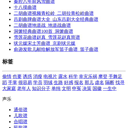
秦腔八年前风雪曲谱
十八摸曲谱
二胡曲谱视频青松岭_二胡拉青松岭曲谱
吕剧曲牌曲谱大全_山东吕剧大全经典曲谱
二胡曲谱地道战_地道战曲谱
洞箫经典曲谱100首_洞箫曲谱
雪莲花曲谱赵真_雪莲花赵真简谱
状元媒宋土芳曲谱_京剧状元媒
俞逊发歌儿献给解放军笛子曲谱_笛子曲谱
标签
偷情
也要
诱惑
消瘦
电视片
露水
科学
幸灾乐祸
摩登
手舞足
蹈
手掌
很容易
学员
羽绒
生路
好感
报名
那儿
虚名
隔断
找寻
大家庭
老年人
知识分子
单纯
文明
申冤
决策
国徽
一生中
声乐
通俗谱
儿歌谱
合唱谱
民歌谱