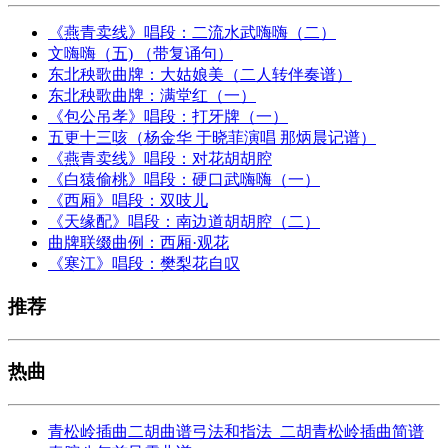
《燕青卖线》唱段：二流水武嗨嗨（二）
文嗨嗨（五) （带复诵句）
东北秧歌曲牌：大姑娘美（二人转伴奏谱）
东北秧歌曲牌：满堂红（一）
《包公吊孝》唱段：打牙牌（一）
五更十三咳（杨金华 于晓菲演唱 那炳晨记谱）
《燕青卖线》唱段：对花胡胡腔
《白猿偷桃》唱段：硬口武嗨嗨（一）
《西厢》唱段：双吱儿
《天缘配》唱段：南边道胡胡腔（二）
曲牌联缀曲例：西厢·观花
《寒江》唱段：樊梨花自叹
推荐
热曲
青松岭插曲二胡曲谱弓法和指法_二胡青松岭插曲简谱