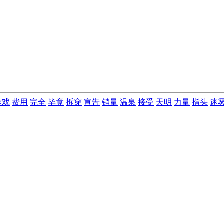
作戏
费用
完全
毕竟
拆穿
宣告
销量
温泉
接受
天明
力量
指头
迷