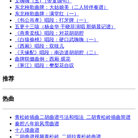
文嗨嗨（五) （带复诵句）
东北秧歌曲牌：大姑娘美（二人转伴奏谱）
东北秧歌曲牌：满堂红（一）
《包公吊孝》唱段：打牙牌（一）
五更十三咳（杨金华 于晓菲演唱 那炳晨记谱）
《燕青卖线》唱段：对花胡胡腔
《白猿偷桃》唱段：硬口武嗨嗨（一）
《西厢》唱段：双吱儿
《天缘配》唱段：南边道胡胡腔（二）
曲牌联缀曲例：西厢·观花
《寒江》唱段：樊梨花自叹
推荐
热曲
青松岭插曲二胡曲谱弓法和指法_二胡青松岭插曲简谱
秦腔八年前风雪曲谱
十八摸曲谱
二胡曲谱视频青松岭_二胡拉青松岭曲谱