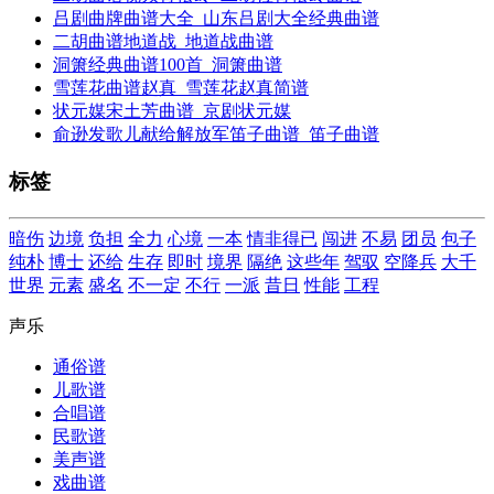
吕剧曲牌曲谱大全_山东吕剧大全经典曲谱
二胡曲谱地道战_地道战曲谱
洞箫经典曲谱100首_洞箫曲谱
雪莲花曲谱赵真_雪莲花赵真简谱
状元媒宋土芳曲谱_京剧状元媒
俞逊发歌儿献给解放军笛子曲谱_笛子曲谱
标签
暗伤
边境
负担
全力
心境
一本
情非得已
闯进
不易
团员
包子
纯朴
博士
还给
生存
即时
境界
隔绝
这些年
驾驭
空降兵
大千
世界
元素
盛名
不一定
不行
一派
昔日
性能
工程
声乐
通俗谱
儿歌谱
合唱谱
民歌谱
美声谱
戏曲谱