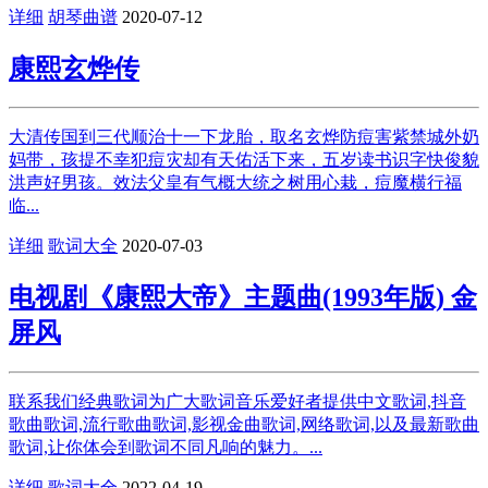
详细
胡琴曲谱
2020-07-12
康熙玄烨传
大清传国到三代顺治十一下龙胎，取名玄烨防痘害紫禁城外奶
妈带，孩提不幸犯痘灾却有天佑活下来，五岁读书识字快俊貌
洪声好男孩。效法父皇有气概大统之树用心栽，痘魔横行福
临...
详细
歌词大全
2020-07-03
电视剧《康熙大帝》主题曲(1993年版) 金
屏风
联系我们经典歌词为广大歌词音乐爱好者提供中文歌词,抖音
歌曲歌词,流行歌曲歌词,影视金曲歌词,网络歌词,以及最新歌曲
歌词,让你体会到歌词不同凡响的魅力。...
详细
歌词大全
2022-04-19