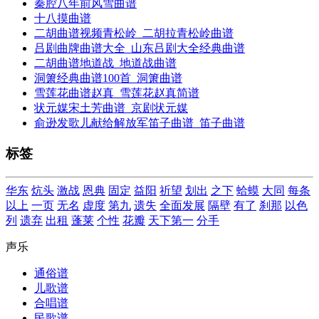
秦腔八年前风雪曲谱
十八摸曲谱
二胡曲谱视频青松岭_二胡拉青松岭曲谱
吕剧曲牌曲谱大全_山东吕剧大全经典曲谱
二胡曲谱地道战_地道战曲谱
洞箫经典曲谱100首_洞箫曲谱
雪莲花曲谱赵真_雪莲花赵真简谱
状元媒宋土芳曲谱_京剧状元媒
俞逊发歌儿献给解放军笛子曲谱_笛子曲谱
标签
华东
炕头
激战
恩典
固定
益阳
祈望
划出
之下
蛤蟆
大同
每条
以上
一页
无名
虚度
第九
遗失
全面发展
隔壁
有了
刹那
以色
列
遗弃
出租
蓬莱
个性
花瓣
天下第一
分手
声乐
通俗谱
儿歌谱
合唱谱
民歌谱