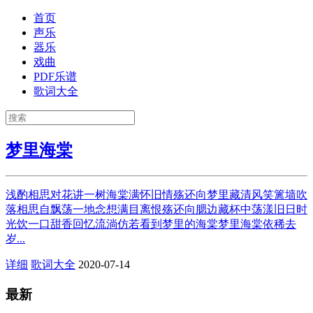
首页
声乐
器乐
戏曲
PDF乐谱
歌词大全
梦里海棠
浅酌相思对花讲一树海棠满怀旧情殇还向梦里藏清风笑篱墙吹
落相思自飘荡一地念想满目离恨殇还向腮边藏杯中荡漾旧日时
光饮一口甜香回忆流淌仿若看到梦里的海棠梦里海棠依稀去
岁...
详细
歌词大全
2020-07-14
最新