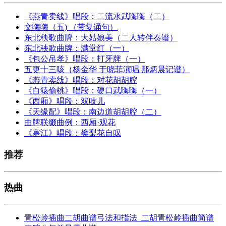
《燕青卖线》唱段：二流水武嗨嗨（二）
文嗨嗨（五) （带复诵句）
东北秧歌曲牌：大姑娘美（二人转伴奏谱）
东北秧歌曲牌：满堂红（一）
《包公吊孝》唱段：打牙牌（一）
五更十三咳（杨金华 于晓菲演唱 那炳晨记谱）
《燕青卖线》唱段：对花胡胡腔
《白猿偷桃》唱段：硬口武嗨嗨（一）
《西厢》唱段：双吱儿
《天缘配》唱段：南边道胡胡腔（二）
曲牌联缀曲例：西厢·观花
《寒江》唱段：樊梨花自叹
推荐
热曲
青松岭插曲二胡曲谱弓法和指法_二胡青松岭插曲简谱