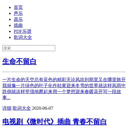
首页
声乐
器乐
戏曲
PDF乐谱
歌词大全
生命不留白
一片生命的天空总有蓝色的精彩无论风吹到那里又在哪里散开
我就像一片绿色的叶子化作枯黄迎来冬雪的世界就这样风雨中
跌倒就这样坚强地爬起来用一个梦想迎来春暖花开写一段故
事...
详细
歌词大全
2020-06-07
电视剧《微时代》插曲 青春不留白