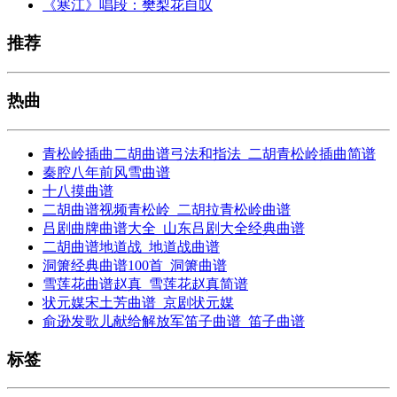
《寒江》唱段：樊梨花自叹
推荐
热曲
青松岭插曲二胡曲谱弓法和指法_二胡青松岭插曲简谱
秦腔八年前风雪曲谱
十八摸曲谱
二胡曲谱视频青松岭_二胡拉青松岭曲谱
吕剧曲牌曲谱大全_山东吕剧大全经典曲谱
二胡曲谱地道战_地道战曲谱
洞箫经典曲谱100首_洞箫曲谱
雪莲花曲谱赵真_雪莲花赵真简谱
状元媒宋土芳曲谱_京剧状元媒
俞逊发歌儿献给解放军笛子曲谱_笛子曲谱
标签