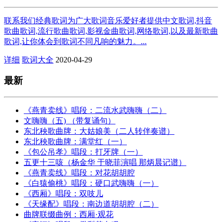
联系我们经典歌词为广大歌词音乐爱好者提供中文歌词,抖音
歌曲歌词,流行歌曲歌词,影视金曲歌词,网络歌词,以及最新歌曲
歌词,让你体会到歌词不同凡响的魅力。...
详细
歌词大全
2020-04-29
最新
《燕青卖线》唱段：二流水武嗨嗨（二）
文嗨嗨（五) （带复诵句）
东北秧歌曲牌：大姑娘美（二人转伴奏谱）
东北秧歌曲牌：满堂红（一）
《包公吊孝》唱段：打牙牌（一）
五更十三咳（杨金华 于晓菲演唱 那炳晨记谱）
《燕青卖线》唱段：对花胡胡腔
《白猿偷桃》唱段：硬口武嗨嗨（一）
《西厢》唱段：双吱儿
《天缘配》唱段：南边道胡胡腔（二）
曲牌联缀曲例：西厢·观花