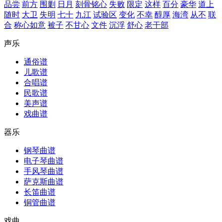
品尝
前方
围剿
日月
刻骨铭心
失败
限定
这样
百分
豪华
道上
随时
大卫
失明
七十
九江
试验区
变化
不幸
醇厚
海湾
从不
联
合
称心如意
被子
不甘心
文件
沉浮
舒心
老干部
声乐
通俗谱
儿歌谱
合唱谱
民歌谱
美声谱
戏曲谱
器乐
钢琴曲谱
电子琴曲谱
手风琴曲谱
萨克斯曲谱
长笛曲谱
铜管曲谱
戏曲