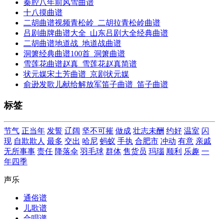
秦腔八年前风雪曲谱
十八摸曲谱
二胡曲谱视频青松岭_二胡拉青松岭曲谱
吕剧曲牌曲谱大全_山东吕剧大全经典曲谱
二胡曲谱地道战_地道战曲谱
洞箫经典曲谱100首_洞箫曲谱
雪莲花曲谱赵真_雪莲花赵真简谱
状元媒宋土芳曲谱_京剧状元媒
俞逊发歌儿献给解放军笛子曲谱_笛子曲谱
标签
节气
正当年
发誓
辽阔
坚不可摧
做成
壮志未酬
约好
温室
闪
现
自欺欺人
最多
交出
哈尼
蚂蚁
手执
合肥市
冲动
有意
亲戚
无所事事
责任
降落伞
羽毛球
群体
售货员
玛瑙
顺利
乐趣
一
年四季
声乐
通俗谱
儿歌谱
合唱谱