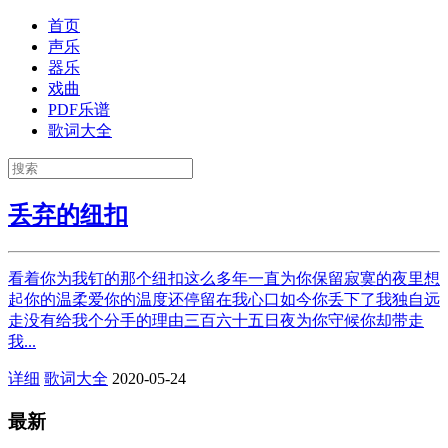
首页
声乐
器乐
戏曲
PDF乐谱
歌词大全
丢弃的纽扣
看着你为我钉的那个纽扣这么多年一直为你保留寂寞的夜里想
起你的温柔爱你的温度还停留在我心口如今你丢下了我独自远
走没有给我个分手的理由三百六十五日夜为你守候你却带走
我...
详细
歌词大全
2020-05-24
最新