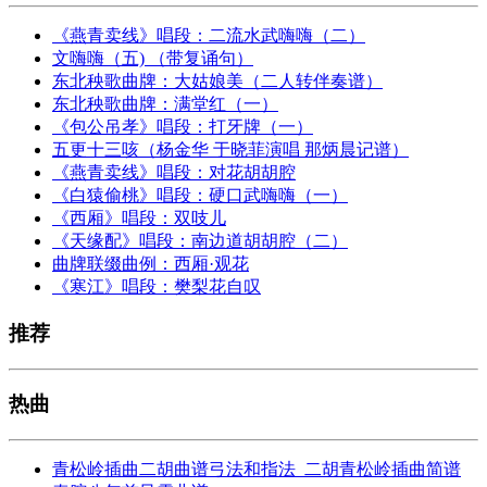
《燕青卖线》唱段：二流水武嗨嗨（二）
文嗨嗨（五) （带复诵句）
东北秧歌曲牌：大姑娘美（二人转伴奏谱）
东北秧歌曲牌：满堂红（一）
《包公吊孝》唱段：打牙牌（一）
五更十三咳（杨金华 于晓菲演唱 那炳晨记谱）
《燕青卖线》唱段：对花胡胡腔
《白猿偷桃》唱段：硬口武嗨嗨（一）
《西厢》唱段：双吱儿
《天缘配》唱段：南边道胡胡腔（二）
曲牌联缀曲例：西厢·观花
《寒江》唱段：樊梨花自叹
推荐
热曲
青松岭插曲二胡曲谱弓法和指法_二胡青松岭插曲简谱