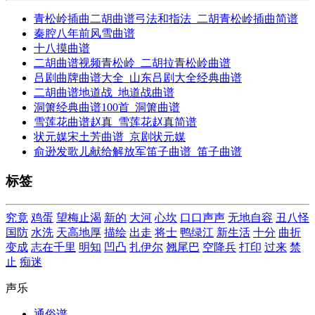
青松岭插曲二胡曲谱弓法和指法_二胡青松岭插曲简谱
秦腔八年前风雪曲谱
十八摸曲谱
二胡曲谱视频青松岭_二胡拉青松岭曲谱
吕剧曲牌曲谱大全_山东吕剧大全经典曲谱
二胡曲谱地道战_地道战曲谱
洞箫经典曲谱100首_洞箫曲谱
雪莲花曲谱赵真_雪莲花赵真简谱
状元媒宋土芳曲谱_京剧状元媒
俞逊发歌儿献给解放军笛子曲谱_笛子曲谱
标签
究竟
鸡蛋
望梅止渴
新的
大河
心坎
口口声声
无地自容
丑八怪
国防
水洗
天高地厚
描绘
出走
将士
鸭绿江
新生活
十分
曲折
变成
志在千里
明知
凹凸
扎伊尔
翘尾巴
空降兵
打印
过来
禁
止
痴迷
声乐
通俗谱