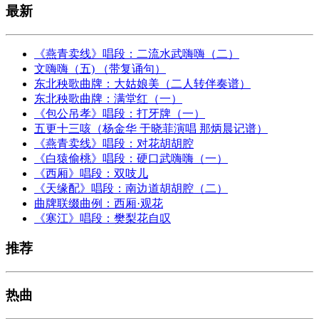
最新
《燕青卖线》唱段：二流水武嗨嗨（二）
文嗨嗨（五) （带复诵句）
东北秧歌曲牌：大姑娘美（二人转伴奏谱）
东北秧歌曲牌：满堂红（一）
《包公吊孝》唱段：打牙牌（一）
五更十三咳（杨金华 于晓菲演唱 那炳晨记谱）
《燕青卖线》唱段：对花胡胡腔
《白猿偷桃》唱段：硬口武嗨嗨（一）
《西厢》唱段：双吱儿
《天缘配》唱段：南边道胡胡腔（二）
曲牌联缀曲例：西厢·观花
《寒江》唱段：樊梨花自叹
推荐
热曲