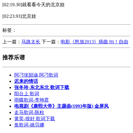
[02:19.30]就看看今天的北京娃
[02:23.93]北京娃
标签：
上一篇：
马路太长
下一篇：
电影《怒放2013》插曲 Hi！自由
推荐乐谱
阿刁张韶涵,阿刁歌词
迟来的情话
张冬玲-东北东北 歌词下载
阳台上 歌词
雨蝶歌词-李翊君
电视剧《康熙大帝》主题曲(1993年版) 金屏风
走马歌词-陈粒
黄奕-很好 歌词下载
鱼歌词-姚贝娜