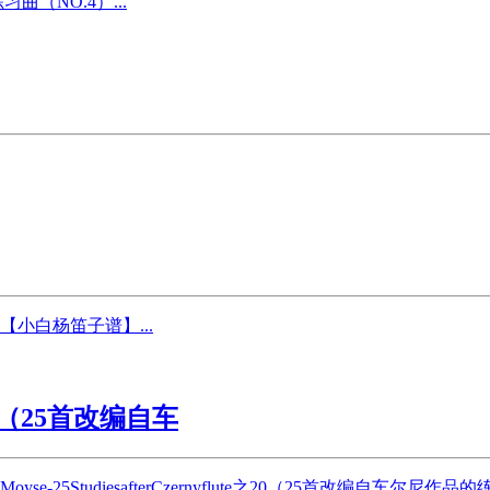
（NO.4）...
小白杨笛子谱】...
te 之20（25首改编自车
,长笛谱,Moyse-25StudiesafterCzernyflute之20（25首改编自车尔尼作品