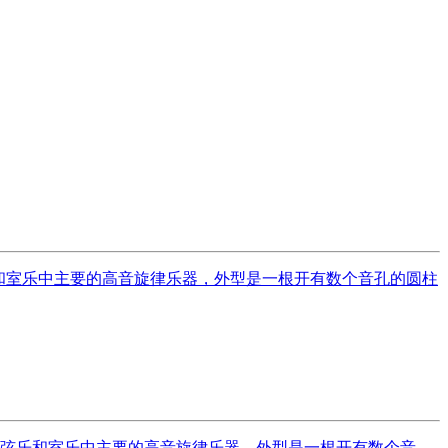
现代管弦乐和室乐中主要的高音旋律乐器，外型是一根开有数个音孔的圆柱
乐和室乐中主要的高音旋律乐器，外型是一根开有数个音...