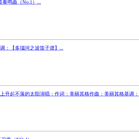
鸣曲（No.1）...
：【多瑙河之波笛子谱】...
原上升起不落的太阳演唱：作词：美丽其格作曲：美丽其格基调：F