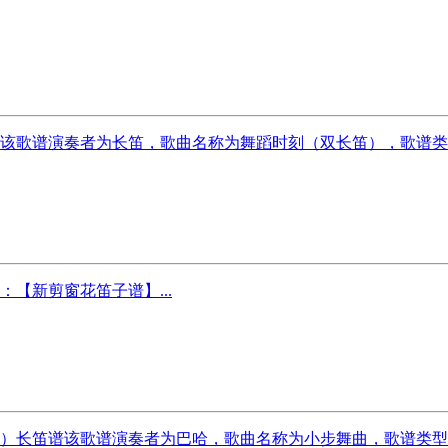
谱该歌谱演奏者为长笛，歌曲名称为舞蹈时刻（双长笛），歌谱类型
【新剪窗花笛子谱】...
）长笛谱该歌谱演奏者为巴哈，歌曲名称为小步舞曲，歌谱类型为