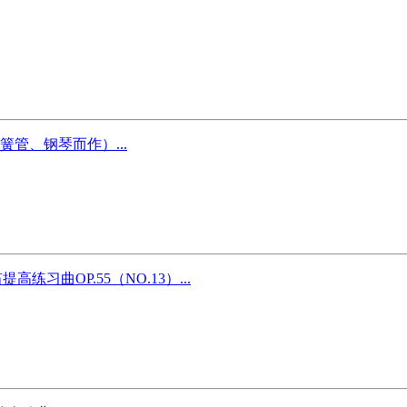
管、钢琴而作）...
高练习曲OP.55（NO.13）...