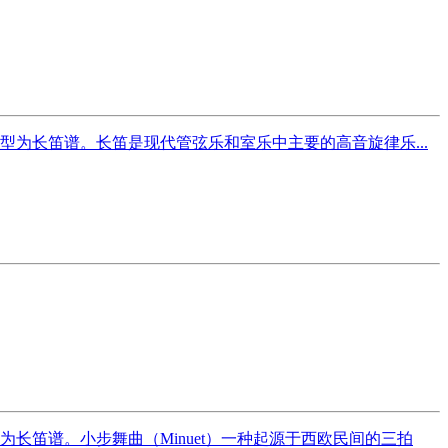
为长笛谱。长笛是现代管弦乐和室乐中主要的高音旋律乐...
长笛谱。小步舞曲（Minuet）一种起源于西欧民间的三拍