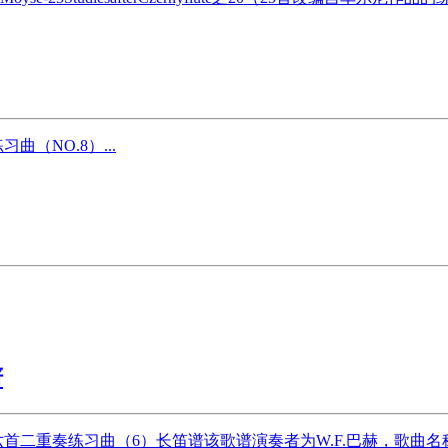
（NO.8）...
谱
赫—六首二重奏练习曲（6）长笛谱该歌谱演奏者为W.F.巴赫，歌