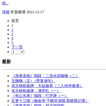
现...
详细
长笛曲谱
2021-12-17
首页
1
2
3
4
5
下一页
最新
《燕青卖线》唱段：二流水武嗨嗨（二）
文嗨嗨（五) （带复诵句）
东北秧歌曲牌：大姑娘美（二人转伴奏谱）
东北秧歌曲牌：满堂红（一）
《包公吊孝》唱段：打牙牌（一）
五更十三咳（杨金华 于晓菲演唱 那炳晨记谱）
《燕青卖线》唱段：对花胡胡腔