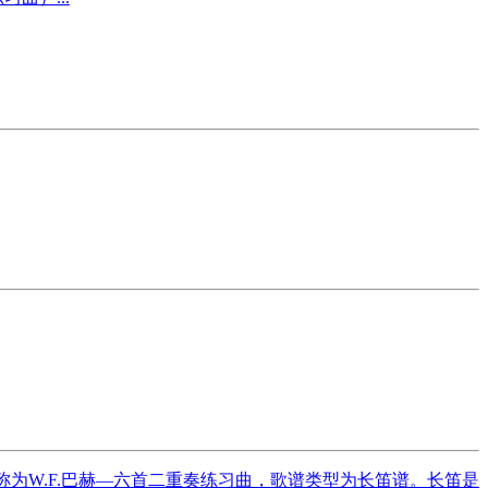
曲名称为W.F.巴赫—六首二重奏练习曲，歌谱类型为长笛谱。长笛是