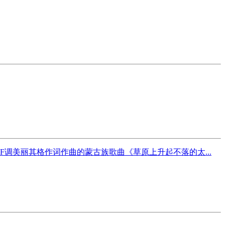
调美丽其格作词作曲的蒙古族歌曲《草原上升起不落的太...