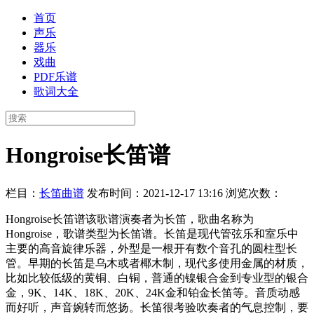
首页
声乐
器乐
戏曲
PDF乐谱
歌词大全
Hongroise长笛谱
栏目：
长笛曲谱
发布时间：2021-12-17 13:16
浏览次数：
Hongroise长笛谱该歌谱演奏者为长笛，歌曲名称为
Hongroise，歌谱类型为长笛谱。长笛是现代管弦乐和室乐中
主要的高音旋律乐器，外型是一根开有数个音孔的圆柱型长
管。早期的长笛是乌木或者椰木制，现代多使用金属的材质，
比如比较低级的黄铜、白铜，普通的镍银合金到专业型的银合
金，9K、14K、18K、20K、24K金和铂金长笛等。音质动感
而好听，声音婉转而悠扬。长笛很考验吹奏者的气息控制，要