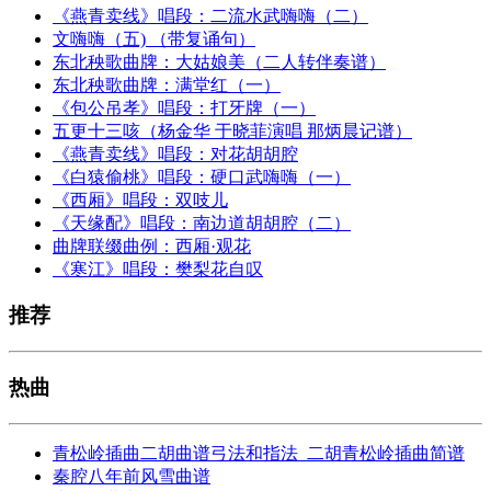
《燕青卖线》唱段：二流水武嗨嗨（二）
文嗨嗨（五) （带复诵句）
东北秧歌曲牌：大姑娘美（二人转伴奏谱）
东北秧歌曲牌：满堂红（一）
《包公吊孝》唱段：打牙牌（一）
五更十三咳（杨金华 于晓菲演唱 那炳晨记谱）
《燕青卖线》唱段：对花胡胡腔
《白猿偷桃》唱段：硬口武嗨嗨（一）
《西厢》唱段：双吱儿
《天缘配》唱段：南边道胡胡腔（二）
曲牌联缀曲例：西厢·观花
《寒江》唱段：樊梨花自叹
推荐
热曲
青松岭插曲二胡曲谱弓法和指法_二胡青松岭插曲简谱
秦腔八年前风雪曲谱