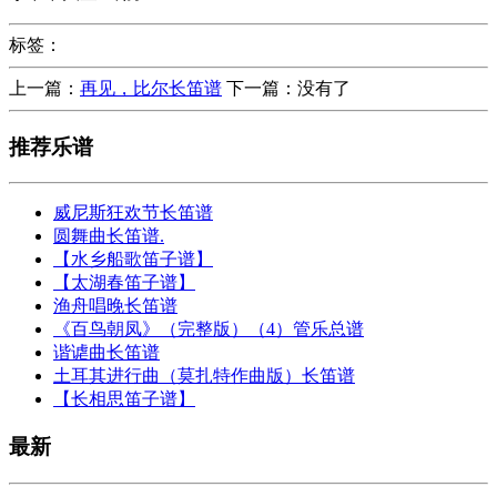
标签：
上一篇：
再见，比尔长笛谱
下一篇：没有了
推荐乐谱
威尼斯狂欢节长笛谱
圆舞曲长笛谱.
【水乡船歌笛子谱】
【太湖春笛子谱】
渔舟唱晚长笛谱
《百鸟朝凤》（完整版）（4）管乐总谱
谐谑曲长笛谱
土耳其进行曲（莫扎特作曲版）长笛谱
【长相思笛子谱】
最新