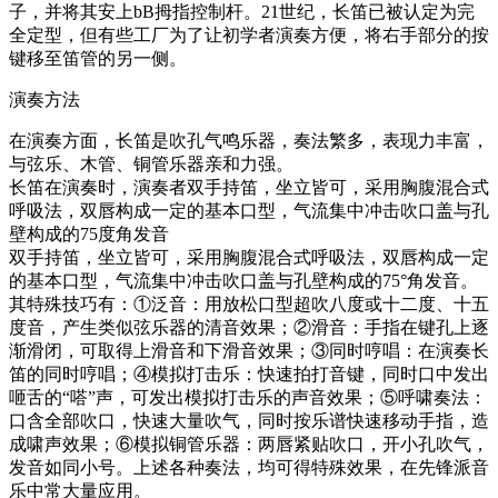
子，并将其安上bB拇指控制杆。21世纪，长笛已被认定为完
全定型，但有些工厂为了让初学者演奏方便，将右手部分的按
键移至笛管的另一侧。
演奏方法
在演奏方面，长笛是吹孔气鸣乐器，奏法繁多，表现力丰富，
与弦乐、木管、铜管乐器亲和力强。
长笛在演奏时，演奏者双手持笛，坐立皆可，采用胸腹混合式
呼吸法，双唇构成一定的基本口型，气流集中冲击吹口盖与孔
壁构成的75度角发音
双手持笛，坐立皆可，采用胸腹混合式呼吸法，双唇构成一定
的基本口型，气流集中冲击吹口盖与孔壁构成的75°角发音。
其特殊技巧有：①泛音：用放松口型超吹八度或十二度、十五
度音，产生类似弦乐器的清音效果；②滑音：手指在键孔上逐
渐滑闭，可取得上滑音和下滑音效果；③同时哼唱：在演奏长
笛的同时哼唱；④模拟打击乐：快速拍打音键，同时口中发出
咂舌的“嗒”声，可发出模拟打击乐的声音效果；⑤呼啸奏法：
口含全部吹口，快速大量吹气，同时按乐谱快速移动手指，造
成啸声效果；⑥模拟铜管乐器：两唇紧贴吹口，开小孔吹气，
发音如同小号。上述各种奏法，均可得特殊效果，在先锋派音
乐中常大量应用。