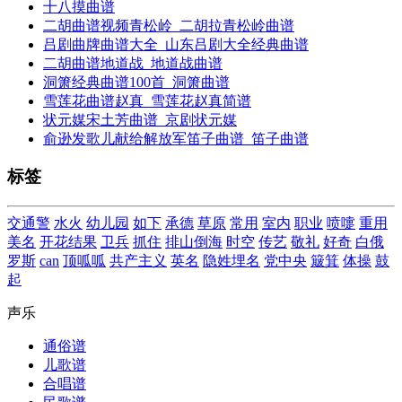
十八摸曲谱
二胡曲谱视频青松岭_二胡拉青松岭曲谱
吕剧曲牌曲谱大全_山东吕剧大全经典曲谱
二胡曲谱地道战_地道战曲谱
洞箫经典曲谱100首_洞箫曲谱
雪莲花曲谱赵真_雪莲花赵真简谱
状元媒宋土芳曲谱_京剧状元媒
俞逊发歌儿献给解放军笛子曲谱_笛子曲谱
标签
交通警
水火
幼儿园
如下
承德
草原
常用
室内
职业
喷嚏
重用
美名
开花结果
卫兵
抓住
排山倒海
时空
传艺
敬礼
好奇
白俄
罗斯
can
顶呱呱
共产主义
英名
隐姓埋名
党中央
簸箕
体操
鼓
起
声乐
通俗谱
儿歌谱
合唱谱