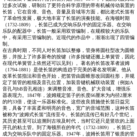
过多次试验，研制出了更符合科学原理的带有机械传动装置的
长笛，它在音准、音色、音量及音域等方面，都比老式长笛有
了革命性发展，极大地丰富了长笛的演奏技能。在海顿时期
（1732-1809），长笛已成为交响乐队中的固定乐器。在交响
乐队的配器中，长笛一般采用双管编制，在规模较大的乐队
中，有采用三管编制的。近现代的作品中，渐渐出现了四管编
制。
在古典时期，不同人对长笛加以整修，管身将圆柱型改为圆锥
形，并按上了许多新奇的按键（许多按键还搬上单簧管，因此
在现代单簧管上依然还可以见到）。著名的长笛改革者波姆
（1794-1881）是使长笛的构造趋于完美的著名发明家。他从
改革长笛指法和音色开始，把笛管由圆锥形改回圆柱形，并规
定了笛管的粗细及音孔位置，加装音键机械联动装置（例如A
音孔与bB音孔相连）来调整音准、音色、扩大音域，增强乐
器表现力。1847年，波姆规定笛子的长度66厘米为内径2厘米
的约33倍，使这一乐器标准化。这些改良措施使长笛日益完
美，具备了丰富柔和明亮的音色，宽广的音域范围，这种长笛
被称为“波姆式长笛”流传至今。长笛的流传已有好几个世纪，
其历史甚至可以追溯到古埃及时代，当时它还只是竖吹的上面
开孔的粘土管。到了海顿所在的年代（1732-1809），长笛已
成为交响乐队中的固定乐器。1947年，波姆长笛用了银质的管