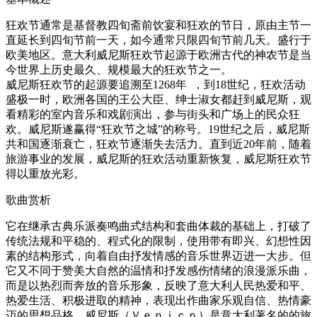
狂欢节通常是基督教四旬斋前饮宴和狂欢的节日，原由主节一
直延长到四旬节前一天，如今通常只限四旬节前几天。盛行于
欧美地区。意大利威尼斯狂欢节起源于欧洲古代的神农节是当
今世界上历史最久、规模最大的狂欢节之一。
威尼斯狂欢节的起源要追溯至1268年 ，到18世纪，狂欢活动
盛极一时，欧洲各国的王公大臣、绅士淑女都赶到威尼斯，观
看精彩的室内音乐和戏剧演出，参与街头和广场上的民众狂
欢。威尼斯遂赢得“狂欢节之城”的称号。19世纪之后，威尼斯
共和国逐渐衰亡，狂欢节逐渐失去活力。直到近20年前，随着
旅游事业的发展，威尼斯的狂欢活动重新恢复，威尼斯狂欢节
得以重放光彩。
歌曲赏析
它在继承古典乐派奏鸣曲式结构和套曲体裁的基础上，打破了
传统法规和平稳的、程式化的限制，使用带有即兴、幻想性因
素的结构形式，向着自由抒发情感的音乐世界迈进一大步。但
它又不同于赞美大自然的温情和抒发感伤情绪的浪漫派乐曲，
而是以热烈而奔放的音乐形象，反映了意大利人民热爱和平、
热爱生活、积极进取的精神，表现出作曲家乐观自信、热情豪
迈的思想品格。威尼斯（Ｖｅｎｉｃｎ）是意大利著名的的旅