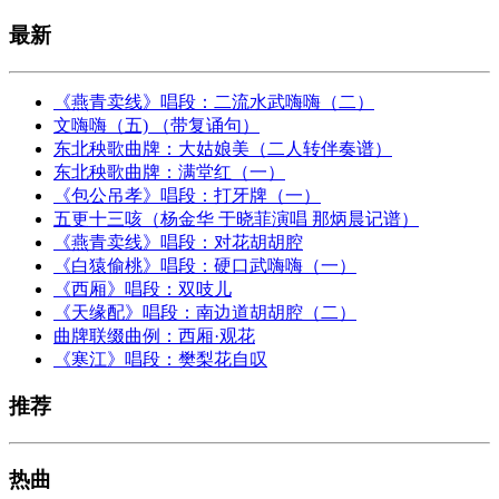
最新
《燕青卖线》唱段：二流水武嗨嗨（二）
文嗨嗨（五) （带复诵句）
东北秧歌曲牌：大姑娘美（二人转伴奏谱）
东北秧歌曲牌：满堂红（一）
《包公吊孝》唱段：打牙牌（一）
五更十三咳（杨金华 于晓菲演唱 那炳晨记谱）
《燕青卖线》唱段：对花胡胡腔
《白猿偷桃》唱段：硬口武嗨嗨（一）
《西厢》唱段：双吱儿
《天缘配》唱段：南边道胡胡腔（二）
曲牌联缀曲例：西厢·观花
《寒江》唱段：樊梨花自叹
推荐
热曲