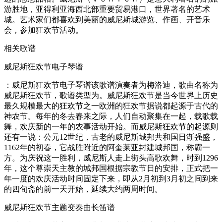
游胜地，亚得利亚海西北部重要贸易港口，世界著名的艺术
城。艺术家们都喜欢到美丽的威尼斯城游览、作画、开音乐
会，参加狂欢节活动。
相关歌谱
威尼斯狂欢节电子琴谱
：威尼斯狂欢节电子琴谱该歌谱演奏者为梅洛迪，歌曲名称为
威尼斯狂欢节，歌谱类型为。威尼斯狂欢节是当今世界上历史
最久规模最大的狂欢节之一欧洲的狂欢节据说都起源于古代的
神农节。每年的冬去春来之际，人们自动聚集在一起，载歌载
舞，欢庆新的一年的农事活动开始。而威尼斯狂欢节的起源则
还有一说：公元12世纪，古老的威尼斯城邦共和国日渐强盛，
1162年的初春，它战胜附近的阿奎莱亚封建城邦国，称霸一
方。为庆祝这一胜利，威尼斯人走上街头高歌欢舞，时到1296
年，这个尊崇天主教的城邦国根据宗教节日的安排，正式把一
年一度的欢庆活动时间固定下来，即从2月初到3月初之间到来
的四旬斋的前一天开始，延续大约两周时间。
威尼斯狂欢节主题变奏曲长笛谱