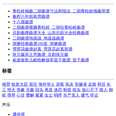
青松岭插曲二胡曲谱弓法和指法_二胡青松岭插曲简谱
秦腔八年前风雪曲谱
十八摸曲谱
二胡曲谱视频青松岭_二胡拉青松岭曲谱
吕剧曲牌曲谱大全_山东吕剧大全经典曲谱
二胡曲谱地道战_地道战曲谱
洞箫经典曲谱100首_洞箫曲谱
雪莲花曲谱赵真_雪莲花赵真简谱
状元媒宋土芳曲谱_京剧状元媒
俞逊发歌儿献给解放军笛子曲谱_笛子曲谱
标签
推荐
钦差大臣
居住
海外华人
游客
风水
安徽省
走路
和弦
长
工
明天
形象
无极
回头
再造
迷恋
制造
枕头
放心不下
路人
相
机
弹琴
心甘
费解
紧紧
女士
呜呼
共产党人
通气
怀古
声乐
通俗谱