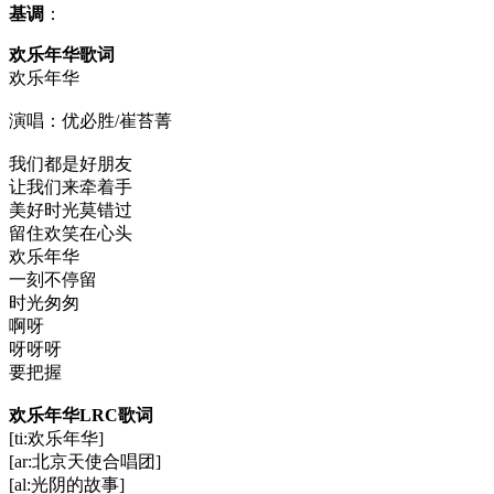
基调
：
欢乐年华歌词
欢乐年华
演唱：优必胜/崔苔菁
我们都是好朋友
让我们来牵着手
美好时光莫错过
留住欢笑在心头
欢乐年华
一刻不停留
时光匆匆
啊呀
呀呀呀
要把握
欢乐年华LRC歌词
[ti:欢乐年华]
[ar:北京天使合唱团]
[al:光阴的故事]