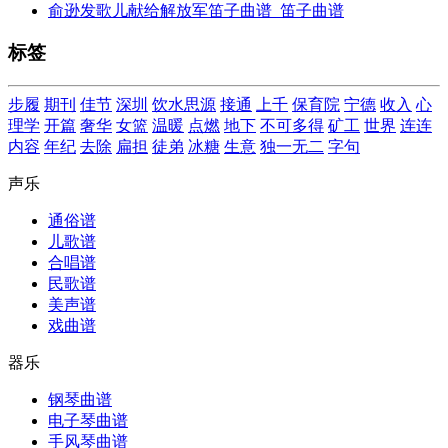
俞逊发歌儿献给解放军笛子曲谱_笛子曲谱
标签
步履
期刊
佳节
深圳
饮水思源
接通
上千
保育院
宁德
收入
心
理学
开篇
奢华
女篮
温暖
点燃
地下
不可多得
矿工
世界
连连
内容
年纪
去除
扁担
徒弟
冰糖
生意
独一无二
字句
声乐
通俗谱
儿歌谱
合唱谱
民歌谱
美声谱
戏曲谱
器乐
钢琴曲谱
电子琴曲谱
手风琴曲谱