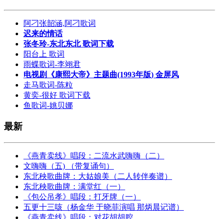
阿刁张韶涵,阿刁歌词
迟来的情话
张冬玲-东北东北 歌词下载
阳台上 歌词
雨蝶歌词-李翊君
电视剧《康熙大帝》主题曲(1993年版) 金屏风
走马歌词-陈粒
黄奕-很好 歌词下载
鱼歌词-姚贝娜
最新
《燕青卖线》唱段：二流水武嗨嗨（二）
文嗨嗨（五) （带复诵句）
东北秧歌曲牌：大姑娘美（二人转伴奏谱）
东北秧歌曲牌：满堂红（一）
《包公吊孝》唱段：打牙牌（一）
五更十三咳（杨金华 于晓菲演唱 那炳晨记谱）
《燕青卖线》唱段：对花胡胡腔