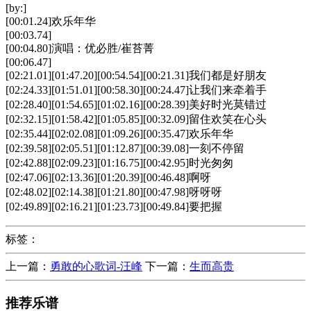
[by:]
[00:01.24]欢乐年华
[00:03.74]
[00:04.80]演唱：优必胜/崔苔菁
[00:06.47]
[02:21.01][01:47.20][00:54.54][00:21.31]我们都是好朋友
[02:24.33][01:51.01][00:58.30][00:24.47]让我们来牵着手
[02:28.40][01:54.65][01:02.16][00:28.39]美好时光莫错过
[02:32.15][01:58.42][01:05.85][00:32.09]留住欢笑在心头
[02:35.44][02:02.08][01:09.26][00:35.47]欢乐年华
[02:39.58][02:05.51][01:12.87][00:39.08]一刻不停留
[02:42.88][02:09.23][01:16.75][00:42.95]时光匆匆
[02:47.06][02:13.36][01:20.39][00:46.48]啊呀
[02:48.02][02:14.38][01:21.80][00:47.98]呀呀呀
[02:49.89][02:16.21][01:23.73][00:49.84]要把握
标签：
上一篇：
勇敢的心歌词-汪峰
下一篇：
生而高贵
推荐乐谱