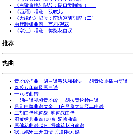
《白猿偷桃》唱段：硬口武嗨嗨（一）
《西厢》唱段：双吱儿
《天缘配》唱段：南边道胡胡腔（二）
曲牌联缀曲例：西厢·观花
《寒江》唱段：樊梨花自叹
推荐
热曲
青松岭插曲二胡曲谱弓法和指法_二胡青松岭插曲简谱
秦腔八年前风雪曲谱
十八摸曲谱
二胡曲谱视频青松岭_二胡拉青松岭曲谱
吕剧曲牌曲谱大全_山东吕剧大全经典曲谱
二胡曲谱地道战_地道战曲谱
洞箫经典曲谱100首_洞箫曲谱
雪莲花曲谱赵真_雪莲花赵真简谱
状元媒宋土芳曲谱_京剧状元媒