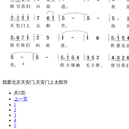
我爱北京天安门,天安门上太阳升
共5页:
上一页
1
2
3
4
5