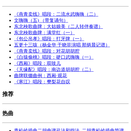
《燕青卖线》唱段：二流水武嗨嗨（二）
文嗨嗨（五) （带复诵句）
东北秧歌曲牌：大姑娘美（二人转伴奏谱）
东北秧歌曲牌：满堂红（一）
《包公吊孝》唱段：打牙牌（一）
五更十三咳（杨金华 于晓菲演唱 那炳晨记谱）
《燕青卖线》唱段：对花胡胡腔
《白猿偷桃》唱段：硬口武嗨嗨（一）
《西厢》唱段：双吱儿
《天缘配》唱段：南边道胡胡腔（二）
曲牌联缀曲例：西厢·观花
《寒江》唱段：樊梨花自叹
推荐
热曲
青松岭插曲二胡曲谱弓法和指法_二胡青松岭插曲简谱