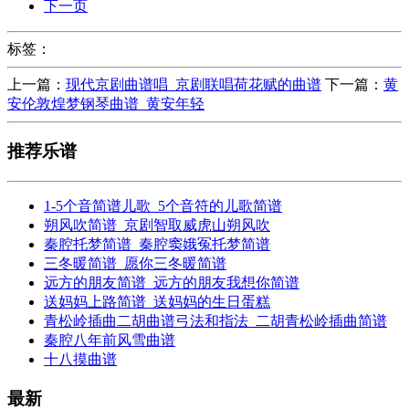
下一页
标签：
上一篇：
现代京剧曲谱唱_京剧联唱荷花赋的曲谱
下一篇：
黄
安伦敦煌梦钢琴曲谱_黄安年轻
推荐乐谱
1-5个音简谱儿歌_5个音符的儿歌简谱
朔风吹简谱_京剧智取威虎山朔风吹
秦腔托梦简谱_秦腔窦娥冤托梦简谱
三冬暖简谱_愿你三冬暖简谱
远方的朋友简谱_远方的朋友我想你简谱
送妈妈上路简谱_送妈妈的生日蛋糕
青松岭插曲二胡曲谱弓法和指法_二胡青松岭插曲简谱
秦腔八年前风雪曲谱
十八摸曲谱
最新