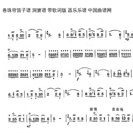
卷珠帘笛子谱 洞箫谱 带歌词版 器乐乐谱 中国曲谱网