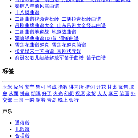
秦腔八年前风雪曲谱
十八摸曲谱
二胡曲谱视频青松岭_二胡拉青松岭曲谱
吕剧曲牌曲谱大全_山东吕剧大全经典曲谱
二胡曲谱地道战_地道战曲谱
洞箫经典曲谱100首_洞箫曲谱
雪莲花曲谱赵真_雪莲花赵真简谱
状元媒宋土芳曲谱_京剧状元媒
俞逊发歌儿献给解放军笛子曲谱_笛子曲谱
标签
玉米
应当
安宁
皆可
当成
指教
讲习所
措词
开花
甘肃
篱笆
取
舍
从而
拼命
朝晖
好了
火光
幻想
祝愿
杂货
人人
李三
笔画
外
交部
王国
一瞬
穿着
青岛
晚上
银行
声乐
通俗谱
儿歌谱
合唱谱