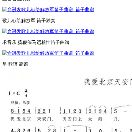
歌儿献给解放军 笛子独奏
求音乐 扬鞭催马运粮忙笛子曲谱
星 歌谱 简谱