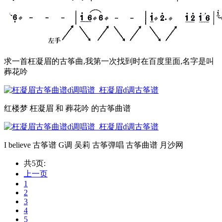
求一首枉凝眉的古筝曲,我第一次找到时在百度里面,名字是叫
葬花吟
红楼梦 枉凝眉 和 葬花吟 的古筝曲谱
I believe 古筝谱 G调 吴莉 古筝弹唱 古筝曲谱 月沙网
共5页:
上一页
1
2
3
4
5