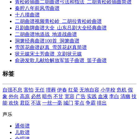
青松岭插曲二胡曲谱弓法和指法_二胡青松岭插曲简谱
秦腔八年前风雪曲谱
十八摸曲谱
二胡曲谱视频青松岭_二胡拉青松岭曲谱
吕剧曲牌曲谱大全_山东吕剧大全经典曲谱
二胡曲谱地道战_地道战曲谱
洞箫经典曲谱100首_洞箫曲谱
雪莲花曲谱赵真_雪莲花赵真简谱
状元媒宋土芳曲谱_京剧状元媒
俞逊发歌儿献给解放军笛子曲谱_笛子曲谱
标签
自强不息
害怕
无任
埋葬
伊春
红晕
无地自容
小学校
危机
假
象
外向
高原
必然
暗伤
不甘
宽容
广告
实践
血液
李白
清幽
技
能
欢快
君臣
不该
一丝一毫
城门
零点
争霸
排出
声乐
通俗谱
儿歌谱
合唱谱