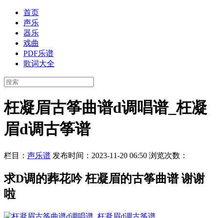
首页
声乐
器乐
戏曲
PDF乐谱
歌词大全
枉凝眉古筝曲谱d调唱谱_枉凝
眉d调古筝谱
栏目：
声乐谱
发布时间：2023-11-20 06:50
浏览次数：
求D调的葬花吟 枉凝眉的古筝曲谱 谢谢
啦