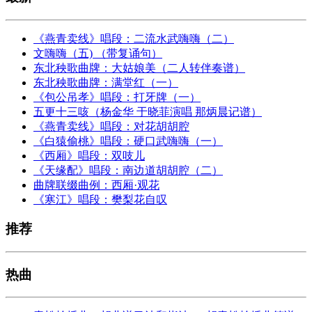
《燕青卖线》唱段：二流水武嗨嗨（二）
文嗨嗨（五) （带复诵句）
东北秧歌曲牌：大姑娘美（二人转伴奏谱）
东北秧歌曲牌：满堂红（一）
《包公吊孝》唱段：打牙牌（一）
五更十三咳（杨金华 于晓菲演唱 那炳晨记谱）
《燕青卖线》唱段：对花胡胡腔
《白猿偷桃》唱段：硬口武嗨嗨（一）
《西厢》唱段：双吱儿
《天缘配》唱段：南边道胡胡腔（二）
曲牌联缀曲例：西厢·观花
《寒江》唱段：樊梨花自叹
推荐
热曲