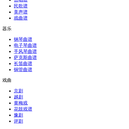
民歌谱
美声谱
戏曲谱
器乐
钢琴曲谱
电子琴曲谱
手风琴曲谱
萨克斯曲谱
长笛曲谱
铜管曲谱
戏曲
京剧
越剧
黄梅戏
花鼓戏谱
豫剧
评剧