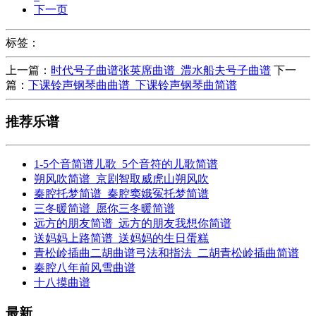
下一页
标签：
上一篇：
时代号子曲谱张英席曲谱_澧水船夫号子曲谱
下一
篇：
下课铃声钢琴曲曲谱_下课铃声钢琴曲简谱
推荐乐谱
1-5个音简谱儿歌_5个音符的儿歌简谱
朔风吹简谱_京剧智取威虎山朔风吹
秦腔托梦简谱_秦腔窦娥冤托梦简谱
三冬暖简谱_愿你三冬暖简谱
远方的朋友简谱_远方的朋友我想你简谱
送妈妈上路简谱_送妈妈的生日蛋糕
青松岭插曲二胡曲谱弓法和指法_二胡青松岭插曲简谱
秦腔八年前风雪曲谱
十八摸曲谱
最新