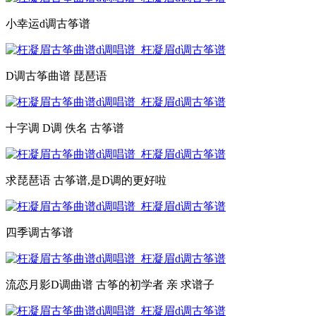
小幸运d调古筝谱
D调古筝曲谱 琵琶语
十字调 D调 佚名 古筝谱
求琵琶语 古筝谱,是D调的更好啦
四季调古筝谱
流恋月影D调曲谱 古筝的初学者 亲 求谱子