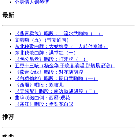
分身情人钢琴谱
最新
《燕青卖线》唱段：二流水武嗨嗨（二）
文嗨嗨（五) （带复诵句）
东北秧歌曲牌：大姑娘美（二人转伴奏谱）
东北秧歌曲牌：满堂红（一）
《包公吊孝》唱段：打牙牌（一）
五更十三咳（杨金华 于晓菲演唱 那炳晨记谱）
《燕青卖线》唱段：对花胡胡腔
《白猿偷桃》唱段：硬口武嗨嗨（一）
《西厢》唱段：双吱儿
《天缘配》唱段：南边道胡胡腔（二）
曲牌联缀曲例：西厢·观花
《寒江》唱段：樊梨花自叹
推荐