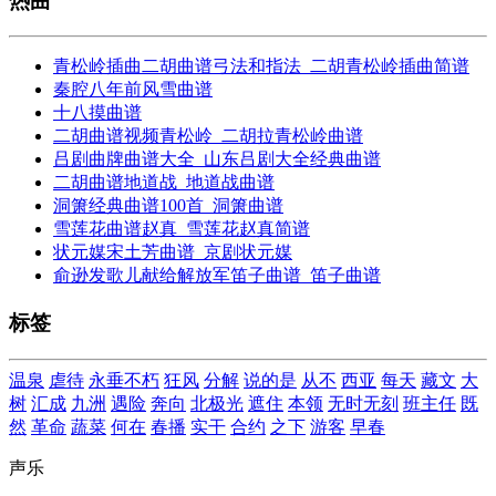
热曲
青松岭插曲二胡曲谱弓法和指法_二胡青松岭插曲简谱
秦腔八年前风雪曲谱
十八摸曲谱
二胡曲谱视频青松岭_二胡拉青松岭曲谱
吕剧曲牌曲谱大全_山东吕剧大全经典曲谱
二胡曲谱地道战_地道战曲谱
洞箫经典曲谱100首_洞箫曲谱
雪莲花曲谱赵真_雪莲花赵真简谱
状元媒宋土芳曲谱_京剧状元媒
俞逊发歌儿献给解放军笛子曲谱_笛子曲谱
标签
温泉
虐待
永垂不朽
狂风
分解
说的是
从不
西亚
每天
藏文
大
树
汇成
九洲
遇险
奔向
北极光
遮住
本领
无时无刻
班主任
既
然
革命
蔬菜
何在
春播
实干
合约
之下
游客
早春
声乐