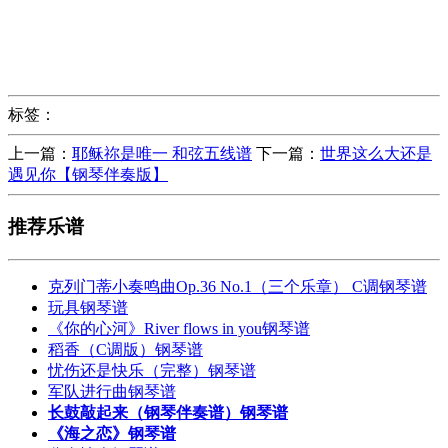
标签：
上一篇：
耶稣祢是唯一 和弦五线谱
下一篇：
世界这么大还是
遇见你【钢琴伴奏版】
推荐乐谱
克列门蒂小奏鸣曲Op.36 No.1（三个乐章） C调钢琴谱
玩具钢琴谱
《你的心河》River flows in you钢琴谱
稻香（C调版）钢琴谱
忧伤还是快乐（完整）钢琴谱
军队进行曲钢琴谱
长鼓敲起来（钢琴伴奏谱）钢琴谱
《海之恋》钢琴谱