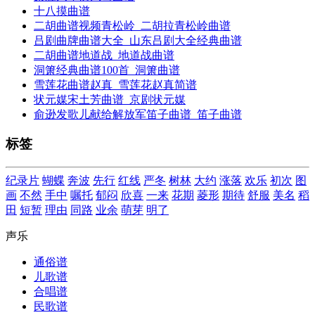
十八摸曲谱
二胡曲谱视频青松岭_二胡拉青松岭曲谱
吕剧曲牌曲谱大全_山东吕剧大全经典曲谱
二胡曲谱地道战_地道战曲谱
洞箫经典曲谱100首_洞箫曲谱
雪莲花曲谱赵真_雪莲花赵真简谱
状元媒宋土芳曲谱_京剧状元媒
俞逊发歌儿献给解放军笛子曲谱_笛子曲谱
标签
纪录片
蝴蝶
奔波
先行
红线
严冬
树林
大约
涨落
欢乐
初次
图
画
不然
手中
嘱托
郁闷
欣喜
一来
花期
菱形
期待
舒服
美名
稻
田
短暂
理由
同路
业余
萌芽
明了
声乐
通俗谱
儿歌谱
合唱谱
民歌谱