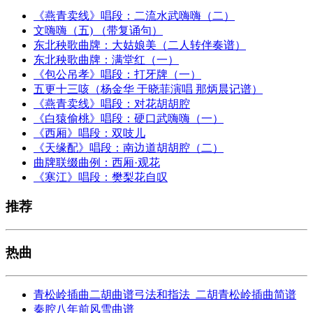
《燕青卖线》唱段：二流水武嗨嗨（二）
文嗨嗨（五) （带复诵句）
东北秧歌曲牌：大姑娘美（二人转伴奏谱）
东北秧歌曲牌：满堂红（一）
《包公吊孝》唱段：打牙牌（一）
五更十三咳（杨金华 于晓菲演唱 那炳晨记谱）
《燕青卖线》唱段：对花胡胡腔
《白猿偷桃》唱段：硬口武嗨嗨（一）
《西厢》唱段：双吱儿
《天缘配》唱段：南边道胡胡腔（二）
曲牌联缀曲例：西厢·观花
《寒江》唱段：樊梨花自叹
推荐
热曲
青松岭插曲二胡曲谱弓法和指法_二胡青松岭插曲简谱
秦腔八年前风雪曲谱