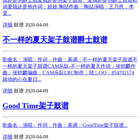
我还是他爵士鼓爱我还是他架子鼓谱＿爱我还是他爵士鼓谱歌
词爱我还是他作词：娃娃,陶喆作曲：陶喆演唱：王乃恩，李
昊...
详细
鼓谱
2020-04-09
不一样的夏天架子鼓谱爵士鼓谱
歌曲名：演唱：作词：作曲：基调：不一样的夏天架子鼓谱不
一样的夏天架子鼓谱CAM乐队-不一样的夏天作词：张铠麟作
曲：张铠麟编曲：CAM乐队LRC制作：咭シQQ：854702174
躁动的心在夏日...
详细
鼓谱
2020-04-09
Good Time架子鼓谱
歌曲名：演唱：作词：作曲：基调：GoodTime架子鼓谱...
详细
鼓谱
2020-04-09