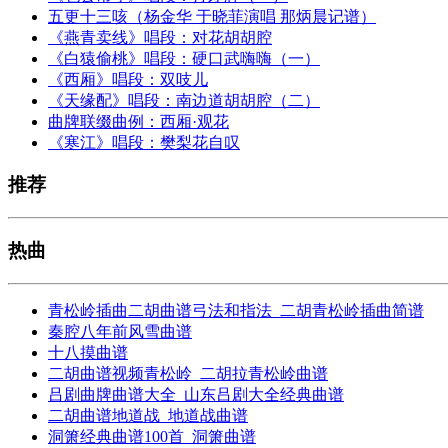
五更十三咳（杨金华 于晓菲演唱 那炳晨记谱）
《燕青卖线》唱段：对花胡胡腔
《白猿偷桃》唱段：硬口武嗨嗨（一）
《西厢》唱段：双吱儿
《天缘配》唱段：南边道胡胡腔（二）
曲牌联缀曲例：西厢·观花
《寒江》唱段：樊梨花自叹
推荐
热曲
青松岭插曲二胡曲谱弓法和指法_二胡青松岭插曲简谱
秦腔八年前风雪曲谱
十八摸曲谱
二胡曲谱视频青松岭_二胡拉青松岭曲谱
吕剧曲牌曲谱大全_山东吕剧大全经典曲谱
二胡曲谱地道战_地道战曲谱
洞箫经典曲谱100首_洞箫曲谱