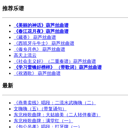
推荐乐谱
《美丽的神话》葫芦丝曲谱
《春江花月夜》葫芦丝曲谱
《藏香》 葫芦丝曲谱
《西班牙斗牛士》 葫芦丝曲谱
《傣乡月色》 葫芦丝曲谱
高天上流云
《社会主义好》（二重奏谱）葫芦丝曲谱
《学习雷锋好榜样》 （带歌词）葫芦丝曲谱
《祝酒歌》 葫芦丝曲谱
最新
《燕青卖线》唱段：二流水武嗨嗨（二）
文嗨嗨（五) （带复诵句）
东北秧歌曲牌：大姑娘美（二人转伴奏谱）
东北秧歌曲牌：满堂红（一）
《包公吊孝》唱段：打牙牌（一）