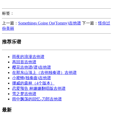
标签：
上一篇：
Somethings Going On(Tommy)吉他谱
下一篇：
怪你过
份美丽
推荐乐谱
雨夜的浪漫吉他谱
再回首吉他谱
樱花吉他谱(谱)吉他谱
在那东山顶上（吉他独奏谱）吉他谱
小蜜蜂(独奏曲)吉他谱
挪威的森林（4个版本）
恋爱预告 林姗姗翻唱版吉他谱
雪之梦吉他谱
雨中飘荡的回忆-刀郎吉他谱
最新