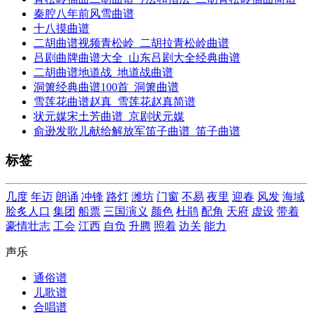
秦腔八年前风雪曲谱
十八摸曲谱
二胡曲谱视频青松岭_二胡拉青松岭曲谱
吕剧曲牌曲谱大全_山东吕剧大全经典曲谱
二胡曲谱地道战_地道战曲谱
洞箫经典曲谱100首_洞箫曲谱
雪莲花曲谱赵真_雪莲花赵真简谱
状元媒宋土芳曲谱_京剧状元媒
俞逊发歌儿献给解放军笛子曲谱_笛子曲谱
标签
几度
年迈
朗诵
冲锋
路灯
潍坊
门窗
不易
夜里
迎春
风发
海域
脍炙人口
集团
船票
三国演义
颜色
杜鹃
配角
天府
虚设
带着
豪情壮志
工会
江西
自负
升腾
照着
边关
能力
声乐
通俗谱
儿歌谱
合唱谱