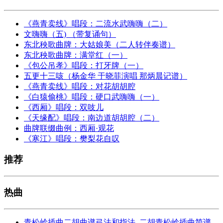
《燕青卖线》唱段：二流水武嗨嗨（二）
文嗨嗨（五) （带复诵句）
东北秧歌曲牌：大姑娘美（二人转伴奏谱）
东北秧歌曲牌：满堂红（一）
《包公吊孝》唱段：打牙牌（一）
五更十三咳（杨金华 于晓菲演唱 那炳晨记谱）
《燕青卖线》唱段：对花胡胡腔
《白猿偷桃》唱段：硬口武嗨嗨（一）
《西厢》唱段：双吱儿
《天缘配》唱段：南边道胡胡腔（二）
曲牌联缀曲例：西厢·观花
《寒江》唱段：樊梨花自叹
推荐
热曲
青松岭插曲二胡曲谱弓法和指法_二胡青松岭插曲简谱