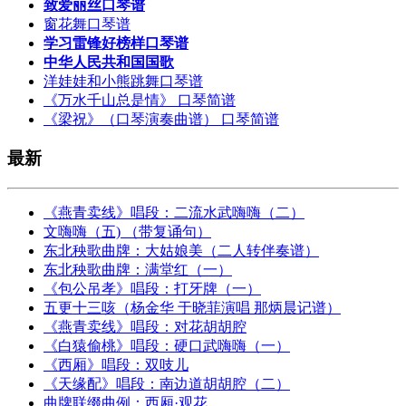
致爱丽丝口琴谱
窗花舞口琴谱
学习雷锋好榜样口琴谱
中华人民共和国国歌
洋娃娃和小熊跳舞口琴谱
《万水千山总是情》 口琴简谱
《梁祝》（口琴演奏曲谱） 口琴简谱
最新
《燕青卖线》唱段：二流水武嗨嗨（二）
文嗨嗨（五) （带复诵句）
东北秧歌曲牌：大姑娘美（二人转伴奏谱）
东北秧歌曲牌：满堂红（一）
《包公吊孝》唱段：打牙牌（一）
五更十三咳（杨金华 于晓菲演唱 那炳晨记谱）
《燕青卖线》唱段：对花胡胡腔
《白猿偷桃》唱段：硬口武嗨嗨（一）
《西厢》唱段：双吱儿
《天缘配》唱段：南边道胡胡腔（二）
曲牌联缀曲例：西厢·观花