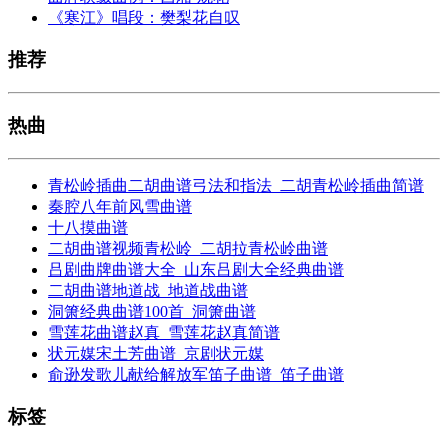
《寒江》唱段：樊梨花自叹
推荐
热曲
青松岭插曲二胡曲谱弓法和指法_二胡青松岭插曲简谱
秦腔八年前风雪曲谱
十八摸曲谱
二胡曲谱视频青松岭_二胡拉青松岭曲谱
吕剧曲牌曲谱大全_山东吕剧大全经典曲谱
二胡曲谱地道战_地道战曲谱
洞箫经典曲谱100首_洞箫曲谱
雪莲花曲谱赵真_雪莲花赵真简谱
状元媒宋土芳曲谱_京剧状元媒
俞逊发歌儿献给解放军笛子曲谱_笛子曲谱
标签