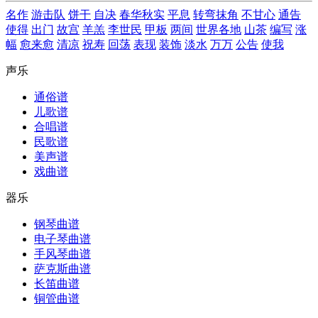
名作
游击队
饼干
自决
春华秋实
平息
转弯抹角
不甘心
通告
使得
出门
故宫
羊羔
李世民
甲板
两间
世界各地
山茶
编写
涨
幅
愈来愈
清凉
祝寿
回荡
表现
装饰
淡水
万万
公告
使我
声乐
通俗谱
儿歌谱
合唱谱
民歌谱
美声谱
戏曲谱
器乐
钢琴曲谱
电子琴曲谱
手风琴曲谱
萨克斯曲谱
长笛曲谱
铜管曲谱