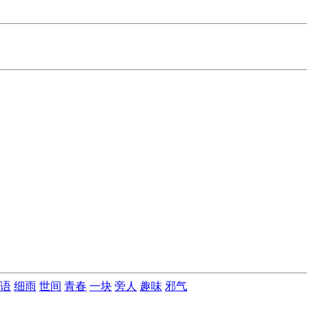
语
细雨
世间
青春
一块
旁人
趣味
邪气