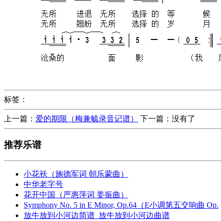
标签：
上一篇：
爱的期限（梅兼毓录音记谱）
下一篇：没有了
推荐乐谱
小花袄（施德军词 朝乐蒙曲）
中华老字号
花开中国（严惠萍词 姜振曲）
Symphony No. 5 in E Minor, Op.64（E小调第五交响曲 Op.
放牛放到小河边简谱_放牛放到小河边曲谱