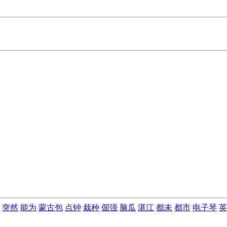
突然
能为
蒙古包
点钟
栽种
倔强
脑瓜
湛江
都未
都市
电子琴
英