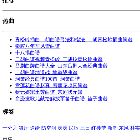
推荐
热曲
青松岭插曲二胡曲谱弓法和指法_二胡青松岭插曲简谱
秦腔八年前风雪曲谱
十八摸曲谱
二胡曲谱视频青松岭_二胡拉青松岭曲谱
吕剧曲牌曲谱大全_山东吕剧大全经典曲谱
二胡曲谱地道战_地道战曲谱
洞箫经典曲谱100首_洞箫曲谱
雪莲花曲谱赵真_雪莲花赵真简谱
状元媒宋土芳曲谱_京剧状元媒
俞逊发歌儿献给解放军笛子曲谱_笛子曲谱
标签
十分之
舞厅
送给
防空洞
瑟瑟
民歌
三日
红楼梦
新潮
东风
朴实
声乐