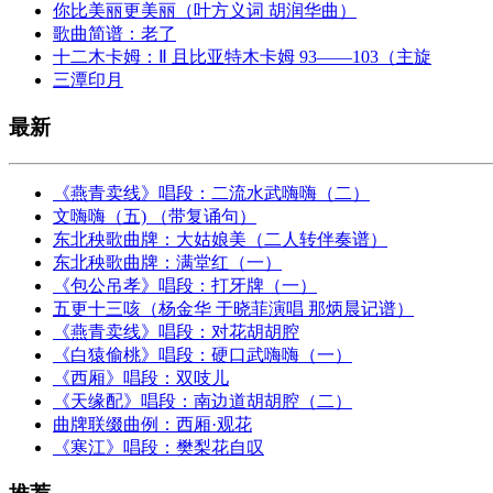
你比美丽更美丽（叶方义词 胡润华曲）
歌曲简谱：老了
十二木卡姆：Ⅱ 且比亚特木卡姆 93——103（主旋
三潭印月
最新
《燕青卖线》唱段：二流水武嗨嗨（二）
文嗨嗨（五) （带复诵句）
东北秧歌曲牌：大姑娘美（二人转伴奏谱）
东北秧歌曲牌：满堂红（一）
《包公吊孝》唱段：打牙牌（一）
五更十三咳（杨金华 于晓菲演唱 那炳晨记谱）
《燕青卖线》唱段：对花胡胡腔
《白猿偷桃》唱段：硬口武嗨嗨（一）
《西厢》唱段：双吱儿
《天缘配》唱段：南边道胡胡腔（二）
曲牌联缀曲例：西厢·观花
《寒江》唱段：樊梨花自叹