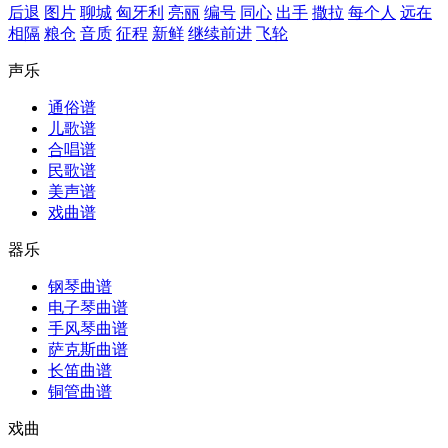
后退
图片
聊城
匈牙利
亮丽
编号
同心
出手
撒拉
每个人
远在
相隔
粮仓
音质
征程
新鲜
继续前进
飞轮
声乐
通俗谱
儿歌谱
合唱谱
民歌谱
美声谱
戏曲谱
器乐
钢琴曲谱
电子琴曲谱
手风琴曲谱
萨克斯曲谱
长笛曲谱
铜管曲谱
戏曲