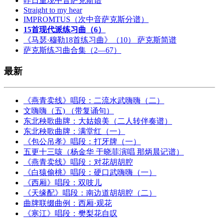
昨日重现中音萨克斯谱
Straight to my hear
IMPROMTUS（次中音萨克斯分谱）
15首现代派练习曲（6）
《马瑟·穆勒18首练习曲》（10） 萨克斯简谱
萨克斯练习曲合集（2—67）
最新
《燕青卖线》唱段：二流水武嗨嗨（二）
文嗨嗨（五) （带复诵句）
东北秧歌曲牌：大姑娘美（二人转伴奏谱）
东北秧歌曲牌：满堂红（一）
《包公吊孝》唱段：打牙牌（一）
五更十三咳（杨金华 于晓菲演唱 那炳晨记谱）
《燕青卖线》唱段：对花胡胡腔
《白猿偷桃》唱段：硬口武嗨嗨（一）
《西厢》唱段：双吱儿
《天缘配》唱段：南边道胡胡腔（二）
曲牌联缀曲例：西厢·观花
《寒江》唱段：樊梨花自叹