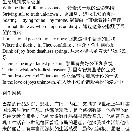
生命得到成型稳固
With the fire of life impassioned， 带着火一般的生命热情
Striving still to truth unknown， 更加努力追求未知的真理
Soaring， dying round Thy throne. 渴望向上萦绕着神的宝座
Through the way where hope is guiding， 通过这条被指明了希
望的道路
Hark， what peaceful music rings; 回想这和平音乐的回响
Where the flock， in Thee confiding， 信众向你吐露心意
Drink of joy from deathless springs. 从永不逝去的春天里汲取欢
乐
Theirs is beauty's fairest pleasure; 那里有美好公正和喜悦
Theirs is wisdom's holiest treasure. 那里有智慧圣洁的宝藏
Thou dost ever lead Thine own 你永远带领着属于你的一切
In the love of joys unknown. 在人所不知的诸般喜悦的爱之中
创作风格
巴赫的作品深沉、悲壮、广阔、内在，充满了18世纪上半叶德
国现实生活的气息。他笃信宗教，是个路德教徒。他希望他的
乐曲为教会服务，他的大多数作品都是宗教音乐。他的音乐体
现了生活在18世纪德国普通市民的思想。他深受着生活给他带
来的痛苦，有丰富而深刻的生活感受，虽然他消极、屈服，但