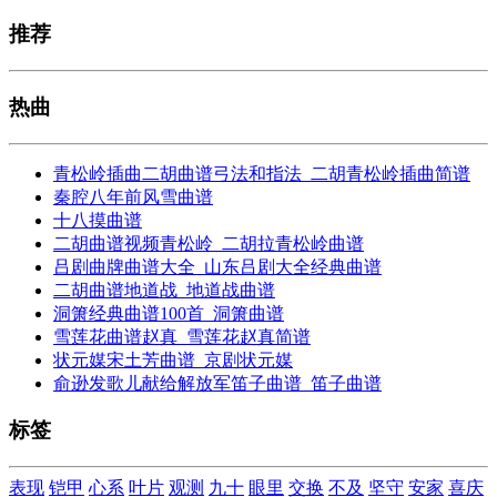
推荐
热曲
青松岭插曲二胡曲谱弓法和指法_二胡青松岭插曲简谱
秦腔八年前风雪曲谱
十八摸曲谱
二胡曲谱视频青松岭_二胡拉青松岭曲谱
吕剧曲牌曲谱大全_山东吕剧大全经典曲谱
二胡曲谱地道战_地道战曲谱
洞箫经典曲谱100首_洞箫曲谱
雪莲花曲谱赵真_雪莲花赵真简谱
状元媒宋土芳曲谱_京剧状元媒
俞逊发歌儿献给解放军笛子曲谱_笛子曲谱
标签
表现
铠甲
心系
叶片
观测
九十
眼里
交换
不及
坚守
安家
喜庆