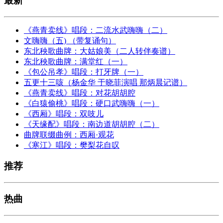
最新
《燕青卖线》唱段：二流水武嗨嗨（二）
文嗨嗨（五) （带复诵句）
东北秧歌曲牌：大姑娘美（二人转伴奏谱）
东北秧歌曲牌：满堂红（一）
《包公吊孝》唱段：打牙牌（一）
五更十三咳（杨金华 于晓菲演唱 那炳晨记谱）
《燕青卖线》唱段：对花胡胡腔
《白猿偷桃》唱段：硬口武嗨嗨（一）
《西厢》唱段：双吱儿
《天缘配》唱段：南边道胡胡腔（二）
曲牌联缀曲例：西厢·观花
《寒江》唱段：樊梨花自叹
推荐
热曲