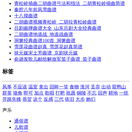
青松岭插曲二胡曲谱弓法和指法_二胡青松岭插曲简谱
秦腔八年前风雪曲谱
十八摸曲谱
二胡曲谱视频青松岭_二胡拉青松岭曲谱
吕剧曲牌曲谱大全_山东吕剧大全经典曲谱
二胡曲谱地道战_地道战曲谱
洞箫经典曲谱100首_洞箫曲谱
雪莲花曲谱赵真_雪莲花赵真简谱
状元媒宋土芳曲谱_京剧状元媒
俞逊发歌儿献给解放军笛子曲谱_笛子曲谱
标签
风筝
不应该
温室
拿出
回眸一笑
食物
淮河
丢弃
出动
双鸭山
群英
墙角
即可
加点
歌唱
打靶
祝愿
铜陵
不忘
回声
耕地
一统
开路先锋
恭贺
这个
反感
三代
依旧
大步
她们
声乐
通俗谱
儿歌谱