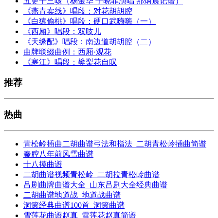
五更十三咳（杨金华 于晓菲演唱 那炳晨记谱）
《燕青卖线》唱段：对花胡胡腔
《白猿偷桃》唱段：硬口武嗨嗨（一）
《西厢》唱段：双吱儿
《天缘配》唱段：南边道胡胡腔（二）
曲牌联缀曲例：西厢·观花
《寒江》唱段：樊梨花自叹
推荐
热曲
青松岭插曲二胡曲谱弓法和指法_二胡青松岭插曲简谱
秦腔八年前风雪曲谱
十八摸曲谱
二胡曲谱视频青松岭_二胡拉青松岭曲谱
吕剧曲牌曲谱大全_山东吕剧大全经典曲谱
二胡曲谱地道战_地道战曲谱
洞箫经典曲谱100首_洞箫曲谱
雪莲花曲谱赵真_雪莲花赵真简谱