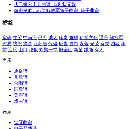
状元媒宋土芳曲谱_京剧状元媒
俞逊发歌儿献给解放军笛子曲谱_笛子曲谱
标签
寂静
在望
中南海
已将
诱人
珍贵
难得
科学文化
逗号
解放军
时辰
纺织
痛楚
江苏省
傀儡
应当
自白
发落
光荣
有关
凶猛
年
前
迎接
山口
吃饭
欢聚一堂
旧金山
新苗
跟随
有人
声乐
通俗谱
儿歌谱
合唱谱
民歌谱
美声谱
戏曲谱
器乐
钢琴曲谱
电子琴曲谱