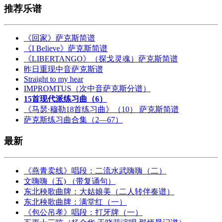
推荐乐谱
《回家》萨克斯简谱
《I Believe》萨克斯简谱
《LIBERTANGO》（探戈灵魂）萨克斯简谱
昨日重现中音萨克斯谱
Straight to my hear
IMPROMTUS（次中音萨克斯分谱）
15首现代派练习曲（6）
《马瑟·穆勒18首练习曲》（10） 萨克斯简谱
萨克斯练习曲合集（2—67）
最新
《燕青卖线》唱段：二流水武嗨嗨（二）
文嗨嗨（五) （带复诵句）
东北秧歌曲牌：大姑娘美（二人转伴奏谱）
东北秧歌曲牌：满堂红（一）
《包公吊孝》唱段：打牙牌（一）