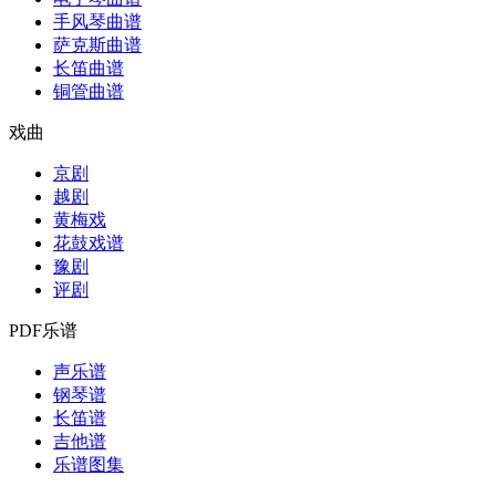
手风琴曲谱
萨克斯曲谱
长笛曲谱
铜管曲谱
戏曲
京剧
越剧
黄梅戏
花鼓戏谱
豫剧
评剧
PDF乐谱
声乐谱
钢琴谱
长笛谱
吉他谱
乐谱图集