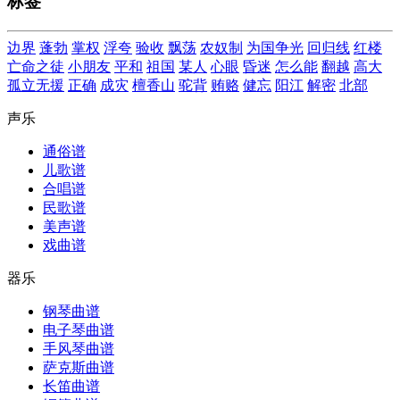
标签
边界
蓬勃
掌权
浮夸
验收
飘荡
农奴制
为国争光
回归线
红楼
亡命之徒
小朋友
平和
祖国
某人
心眼
昏迷
怎么能
翻越
高大
孤立无援
正确
成灾
檀香山
驼背
贿赂
健忘
阳江
解密
北部
声乐
通俗谱
儿歌谱
合唱谱
民歌谱
美声谱
戏曲谱
器乐
钢琴曲谱
电子琴曲谱
手风琴曲谱
萨克斯曲谱
长笛曲谱