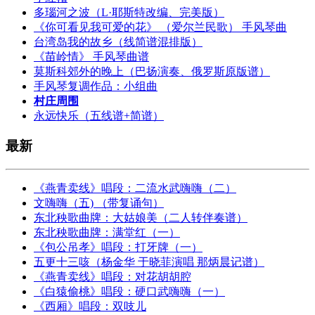
多瑙河之波（L·耶斯特改编、完美版）
《你可看见我可爱的花》 （爱尔兰民歌） 手风琴曲
台湾岛我的故乡（线简谱混排版）
《苗岭情》 手风琴曲谱
莫斯科郊外的晚上（巴扬演奏、俄罗斯原版谱）
手风琴复调作品：小组曲
村庄周围
永远快乐（五线谱+简谱）
最新
《燕青卖线》唱段：二流水武嗨嗨（二）
文嗨嗨（五) （带复诵句）
东北秧歌曲牌：大姑娘美（二人转伴奏谱）
东北秧歌曲牌：满堂红（一）
《包公吊孝》唱段：打牙牌（一）
五更十三咳（杨金华 于晓菲演唱 那炳晨记谱）
《燕青卖线》唱段：对花胡胡腔
《白猿偷桃》唱段：硬口武嗨嗨（一）
《西厢》唱段：双吱儿