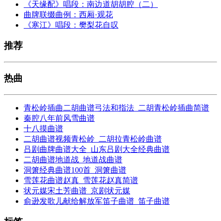
《天缘配》唱段：南边道胡胡腔（二）
曲牌联缀曲例：西厢·观花
《寒江》唱段：樊梨花自叹
推荐
热曲
青松岭插曲二胡曲谱弓法和指法_二胡青松岭插曲简谱
秦腔八年前风雪曲谱
十八摸曲谱
二胡曲谱视频青松岭_二胡拉青松岭曲谱
吕剧曲牌曲谱大全_山东吕剧大全经典曲谱
二胡曲谱地道战_地道战曲谱
洞箫经典曲谱100首_洞箫曲谱
雪莲花曲谱赵真_雪莲花赵真简谱
状元媒宋土芳曲谱_京剧状元媒
俞逊发歌儿献给解放军笛子曲谱_笛子曲谱