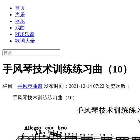
首页
声乐
器乐
戏曲
PDF乐谱
歌词大全
手风琴技术训练练习曲（10）
栏目：
手风琴曲谱
发布时间：2021-12-14 07:22
浏览次数：
手风琴技术训练练习曲（10）