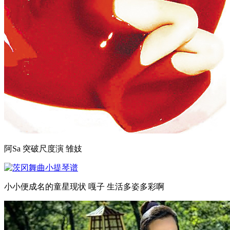
阿Sa 突破尺度演 雏妓
小小便成名的童星现状 嘎子 生活多姿多彩啊