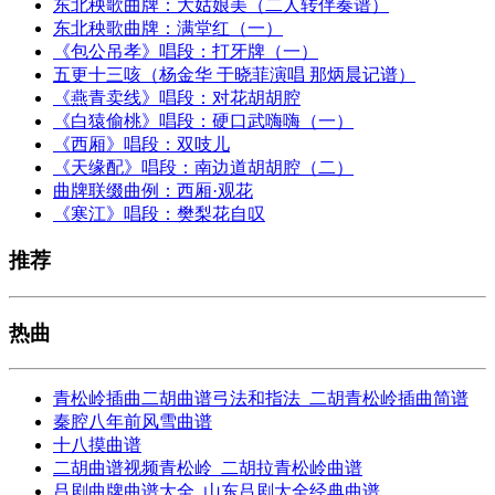
东北秧歌曲牌：大姑娘美（二人转伴奏谱）
东北秧歌曲牌：满堂红（一）
《包公吊孝》唱段：打牙牌（一）
五更十三咳（杨金华 于晓菲演唱 那炳晨记谱）
《燕青卖线》唱段：对花胡胡腔
《白猿偷桃》唱段：硬口武嗨嗨（一）
《西厢》唱段：双吱儿
《天缘配》唱段：南边道胡胡腔（二）
曲牌联缀曲例：西厢·观花
《寒江》唱段：樊梨花自叹
推荐
热曲
青松岭插曲二胡曲谱弓法和指法_二胡青松岭插曲简谱
秦腔八年前风雪曲谱
十八摸曲谱
二胡曲谱视频青松岭_二胡拉青松岭曲谱
吕剧曲牌曲谱大全_山东吕剧大全经典曲谱