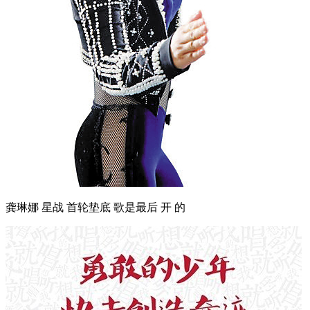
龚琳娜 星战 首轮垫底 歌是最后 开 的