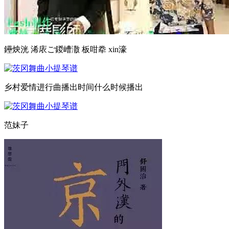
鑸炴洸 浠庡ご鍐嶆潵 板咁牶 xin濠
乡村爱情进行曲播出时间什么时候播出
范妹子