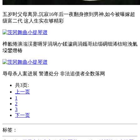
五岁时父母离异,沉寂16年后一夜翻身撩到男神,如今被曝嫁超
级富二代 这人生实在够精彩
榫氱惓濞滃洖蹇嗕笌涓埚か鍒濊瘑涓鑴哥紶缁碉细浠栨暀浼氭
垜鐢熸椿
辱母杀人案进展 警遭处分 非法追债者全数落网
共3页:
上一页
1
2
3
下一页
标签：