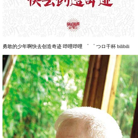
勇敢的少年啊快去创造奇迹 哔哩哔哩 ゜ ゜ つロ干杯 bilibili