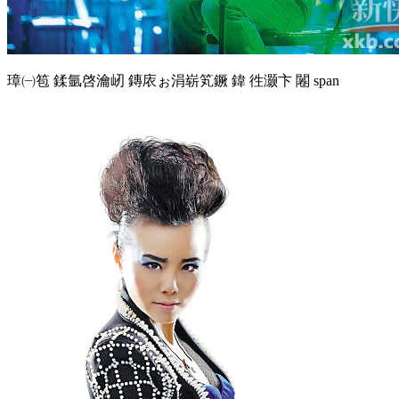
璋㈠笣 鍒氩啓瀹屻 鏄庡ぉ涓崭笂鐝 鍏 徃灏卞 闂 span