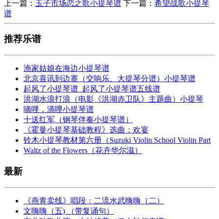
上一篇：
玉子市场恋之歌小提琴谱
下一篇：
希望战歌小提琴
谱
推荐乐谱
渔家姑娘在海边小提琴谱
北京喜讯到边寨（交响乐、大提琴分谱）小提琴谱
起风了小提琴谱_起风了小提琴谱五线谱
洪湖水浪打浪（电影《洪湖赤卫队》主题曲）小提琴
嘀哩，滴哩小提琴谱
十送红军（钢琴伴奏小提琴谱）
《霍曼小提琴基础教程》选曲：欢宴
铃木小提琴教材第六册（Suzuki Violin School Violin Part
Waltz of the Flowers（花卉华尔滋）
最新
《燕青卖线》唱段：二流水武嗨嗨（二）
文嗨嗨（五) （带复诵句）