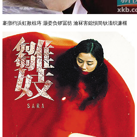
褰撴枃浜虹敾椋庤 灏娄负锣冨纺 瀹冧害鎴愪简钬滀织濂椻