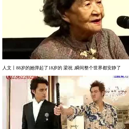
人文丨88岁的她弹起了18岁的 梁祝 ,瞬间整个世界都安静了