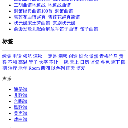
二胡曲谱地道战_地道战曲谱
洞箫经典曲谱100首_洞箫曲谱
雪莲花曲谱赵真_雪莲花赵真简谱
状元媒宋土芳曲谱_京剧状元媒
俞逊发歌儿献给解放军笛子曲谱_笛子曲谱
标签
续集
电话
领航
深秋
一定是
亲密
创造
惦念
傲然
青梅竹马
贵
客
不和
高温
管子
大字
不让
一碗
天上
日历
监督
各色
笔下
限
期
治疗
老年
Room
西湖
以色列
雨天
博爱
声乐
通俗谱
儿歌谱
合唱谱
民歌谱
美声谱
戏曲谱