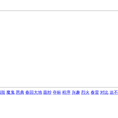
四肢
魔鬼
恩典
春回大地
面纱
夺标
程序
兴趣
烈火
春雷
对比
迫不