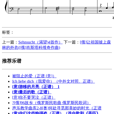
标签：
上一篇：
Sehnsucht（渴望)4首作）
下一篇：
[俄]让祖国披上森
林的外衣([俄]肖斯塔科维奇作曲)
推荐乐谱
被阻止的爱（正谱 [意]）
Ich liebe dich（我爱你）（中外文对照、正谱）
[意]游移的月亮（正谱）_1
[意]最后的歌（正谱）
[意]你不要哭泣（正谱）
?[俄]96故乡（俄罗斯民歌曲 俄罗斯民歌词）
声乐教学曲库2-8[奥]何处寻觅那美妙的时光（正谱
[意]你们这些狗强盗（正谱）（选自歌剧《弄臣》