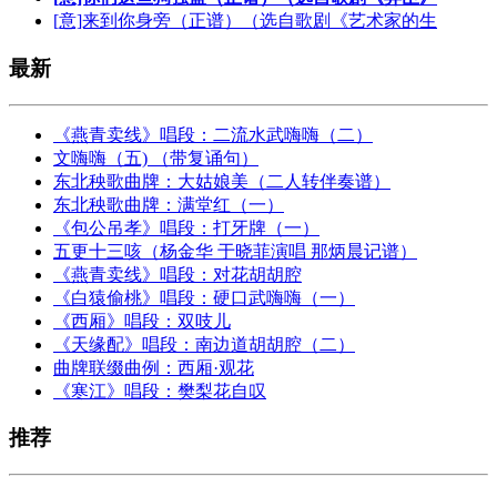
[意]来到你身旁（正谱）（选自歌剧《艺术家的生
最新
《燕青卖线》唱段：二流水武嗨嗨（二）
文嗨嗨（五) （带复诵句）
东北秧歌曲牌：大姑娘美（二人转伴奏谱）
东北秧歌曲牌：满堂红（一）
《包公吊孝》唱段：打牙牌（一）
五更十三咳（杨金华 于晓菲演唱 那炳晨记谱）
《燕青卖线》唱段：对花胡胡腔
《白猿偷桃》唱段：硬口武嗨嗨（一）
《西厢》唱段：双吱儿
《天缘配》唱段：南边道胡胡腔（二）
曲牌联缀曲例：西厢·观花
《寒江》唱段：樊梨花自叹
推荐