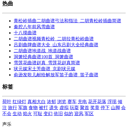
热曲
青松岭插曲二胡曲谱弓法和指法_二胡青松岭插曲简谱
秦腔八年前风雪曲谱
十八摸曲谱
二胡曲谱视频青松岭_二胡拉青松岭曲谱
吕剧曲牌曲谱大全_山东吕剧大全经典曲谱
二胡曲谱地道战_地道战曲谱
洞箫经典曲谱100首_洞箫曲谱
雪莲花曲谱赵真_雪莲花赵真简谱
状元媒宋土芳曲谱_京剧状元媒
俞逊发歌儿献给解放军笛子曲谱_笛子曲谱
标签
荷叶
红绿灯
真相大白
浓郁
浏览
赛车
充电
花开花落
浮现
倾
注
旅行
军旗
食物
被打
遗失
虚拟
玩耍
聚首
奖章
停下
山脚
会
不会
生动
焰火
可耻
变幻
依旧
似的
迎风
军区
声乐