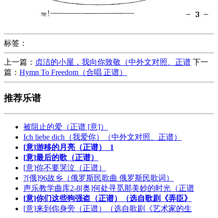
标签：
上一篇：
贞洁的小屋，我向你致敬（中外文对照、正谱
下一
篇：
Hymn To Freedom（合唱 正谱）
推荐乐谱
被阻止的爱（正谱 [意]）
Ich liebe dich（我爱你）（中外文对照、正谱）
[意]游移的月亮（正谱）_1
[意]最后的歌（正谱）
[意]你不要哭泣（正谱）
?[俄]96故乡（俄罗斯民歌曲 俄罗斯民歌词）
声乐教学曲库2-8[奥]何处寻觅那美妙的时光（正谱
[意]你们这些狗强盗（正谱）（选自歌剧《弄臣》
[意]来到你身旁（正谱）（选自歌剧《艺术家的生