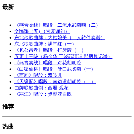
最新
《燕青卖线》唱段：二流水武嗨嗨（二）
文嗨嗨（五) （带复诵句）
东北秧歌曲牌：大姑娘美（二人转伴奏谱）
东北秧歌曲牌：满堂红（一）
《包公吊孝》唱段：打牙牌（一）
五更十三咳（杨金华 于晓菲演唱 那炳晨记谱）
《燕青卖线》唱段：对花胡胡腔
《白猿偷桃》唱段：硬口武嗨嗨（一）
《西厢》唱段：双吱儿
《天缘配》唱段：南边道胡胡腔（二）
曲牌联缀曲例：西厢·观花
《寒江》唱段：樊梨花自叹
推荐
热曲