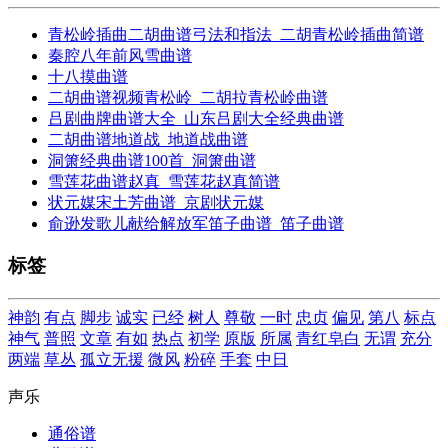
青松岭插曲二胡曲谱弓法和指法_二胡青松岭插曲简谱
秦腔八年前风雪曲谱
十八摸曲谱
二胡曲谱视频青松岭_二胡拉青松岭曲谱
吕剧曲牌曲谱大全_山东吕剧大全经典曲谱
二胡曲谱地道战_地道战曲谱
洞箫经典曲谱100首_洞箫曲谱
雪莲花曲谱赵真_雪莲花赵真简谱
状元媒宋土芳曲谱_京剧状元媒
俞逊发歌儿献给解放军笛子曲谱_笛子曲谱
标签
神韵
有点
脚步
诚实
已经
树人
尊敬
一时
忠贞
偏见
第八
标点
神气
普照
文章
有如
热点
初学
原版
所属
青红皂白
无谓
充分
两端
草丛
孤立无援
微风
粉碎
手套
中日
声乐
通俗谱