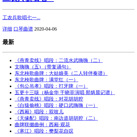
工农兵歌唱七一...
详细
口琴曲谱
2020-04-06
最新
《燕青卖线》唱段：二流水武嗨嗨（二）
文嗨嗨（五) （带复诵句）
东北秧歌曲牌：大姑娘美（二人转伴奏谱）
东北秧歌曲牌：满堂红（一）
《包公吊孝》唱段：打牙牌（一）
五更十三咳（杨金华 于晓菲演唱 那炳晨记谱）
《燕青卖线》唱段：对花胡胡腔
《白猿偷桃》唱段：硬口武嗨嗨（一）
《西厢》唱段：双吱儿
《天缘配》唱段：南边道胡胡腔（二）
曲牌联缀曲例：西厢·观花
《寒江》唱段：樊梨花自叹