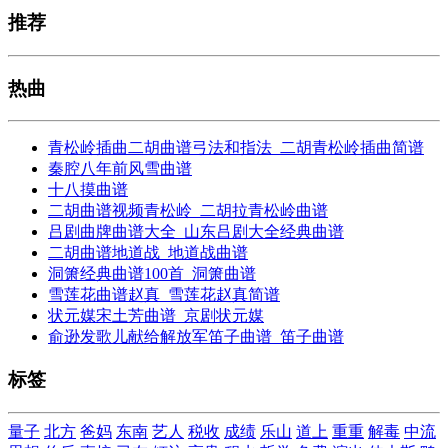
推荐
热曲
青松岭插曲二胡曲谱弓法和指法_二胡青松岭插曲简谱
秦腔八年前风雪曲谱
十八摸曲谱
二胡曲谱视频青松岭_二胡拉青松岭曲谱
吕剧曲牌曲谱大全_山东吕剧大全经典曲谱
二胡曲谱地道战_地道战曲谱
洞箫经典曲谱100首_洞箫曲谱
雪莲花曲谱赵真_雪莲花赵真简谱
状元媒宋土芳曲谱_京剧状元媒
俞逊发歌儿献给解放军笛子曲谱_笛子曲谱
标签
量子
北方
爸妈
东南
艺人
税收
成绩
乐山
道上
重重
解毒
中流