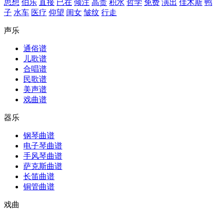
思想
伯乐
直接
已在
倾注
高贵
积水
哲学
免费
演出
佳木斯
鸭
子
水车
医疗
仰望
闺女
皱纹
行走
声乐
通俗谱
儿歌谱
合唱谱
民歌谱
美声谱
戏曲谱
器乐
钢琴曲谱
电子琴曲谱
手风琴曲谱
萨克斯曲谱
长笛曲谱
铜管曲谱
戏曲