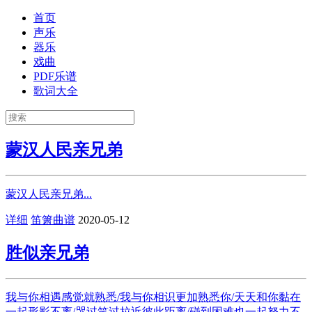
首页
声乐
器乐
戏曲
PDF乐谱
歌词大全
蒙汉人民亲兄弟
蒙汉人民亲兄弟...
详细
笛箫曲谱
2020-05-12
胜似亲兄弟
我与你相遇感觉就熟悉/我与你相识更加熟悉你/天天和你黏在
一起形影不离/哭过笑过拉近彼此距离/碰到困难也一起努力不