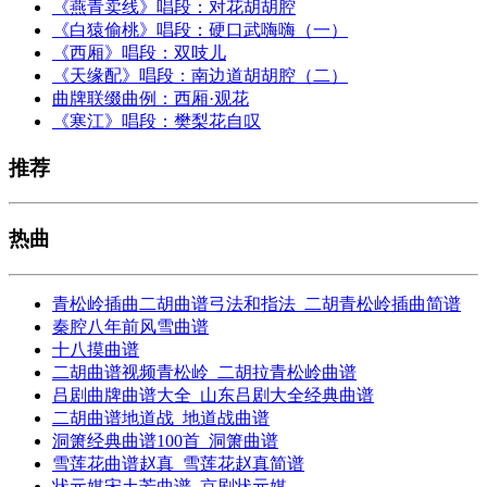
《燕青卖线》唱段：对花胡胡腔
《白猿偷桃》唱段：硬口武嗨嗨（一）
《西厢》唱段：双吱儿
《天缘配》唱段：南边道胡胡腔（二）
曲牌联缀曲例：西厢·观花
《寒江》唱段：樊梨花自叹
推荐
热曲
青松岭插曲二胡曲谱弓法和指法_二胡青松岭插曲简谱
秦腔八年前风雪曲谱
十八摸曲谱
二胡曲谱视频青松岭_二胡拉青松岭曲谱
吕剧曲牌曲谱大全_山东吕剧大全经典曲谱
二胡曲谱地道战_地道战曲谱
洞箫经典曲谱100首_洞箫曲谱
雪莲花曲谱赵真_雪莲花赵真简谱
状元媒宋土芳曲谱_京剧状元媒