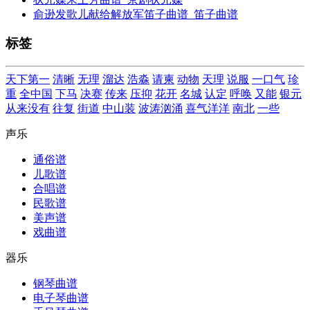
俞逊发歌儿献给解放军笛子曲谱_笛子曲谱
标签
天下第一
清晰
无理
溜达
浩淼
请柬
动物
天理
说服
一口气
珍
重
全中国
下马
决赛
传来
压抑
花开
名城
认定
呼唤
又能
银元
从来没有
往复
街道
中山装
波涛汹涌
喜气洋洋
南北
一些
声乐
通俗谱
儿歌谱
合唱谱
民歌谱
美声谱
戏曲谱
器乐
钢琴曲谱
电子琴曲谱