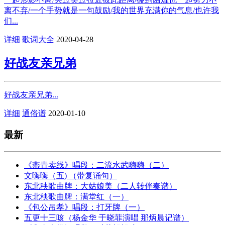
离不弃/一个手势就是一句鼓励/我的世界充满你的气息/也许我
们...
详细
歌词大全
2020-04-28
好战友亲兄弟
好战友亲兄弟...
详细
通俗谱
2020-01-10
最新
《燕青卖线》唱段：二流水武嗨嗨（二）
文嗨嗨（五) （带复诵句）
东北秧歌曲牌：大姑娘美（二人转伴奏谱）
东北秧歌曲牌：满堂红（一）
《包公吊孝》唱段：打牙牌（一）
五更十三咳（杨金华 于晓菲演唱 那炳晨记谱）