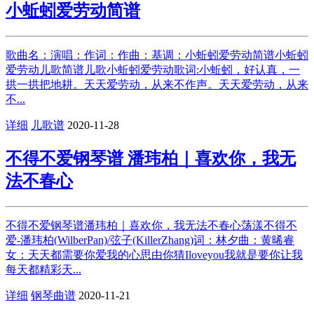
小蚯蚓爱劳动简谱
歌曲名：演唱：作词：作曲：基调：小蚯蚓爱劳动简谱小蚯蚓
爱劳动儿歌简谱儿歌小蚯蚓爱劳动歌词:小蚯蚓，好认真，一
拱一拱把地耕。天天爱劳动，从来不作声。天天爱劳动，从来
不...
详细
儿歌谱
2020-11-28
不得不爱钢琴谱 潘玮柏｜喜欢你，我无
法不春心
不得不爱钢琴谱潘玮柏｜喜欢你，我无法不春心荡漾不得不
爱-潘玮柏(WilberPan)/弦子(KillerZhang)词：林夕曲：黄晞睿
女：天天都需要你爱我的心思由你猜Iloveyou我就是要你让我
每天都精彩天...
详细
钢琴曲谱
2020-11-21