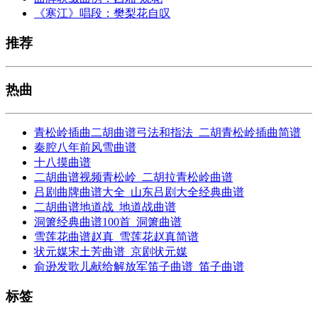
《寒江》唱段：樊梨花自叹
推荐
热曲
青松岭插曲二胡曲谱弓法和指法_二胡青松岭插曲简谱
秦腔八年前风雪曲谱
十八摸曲谱
二胡曲谱视频青松岭_二胡拉青松岭曲谱
吕剧曲牌曲谱大全_山东吕剧大全经典曲谱
二胡曲谱地道战_地道战曲谱
洞箫经典曲谱100首_洞箫曲谱
雪莲花曲谱赵真_雪莲花赵真简谱
状元媒宋土芳曲谱_京剧状元媒
俞逊发歌儿献给解放军笛子曲谱_笛子曲谱
标签