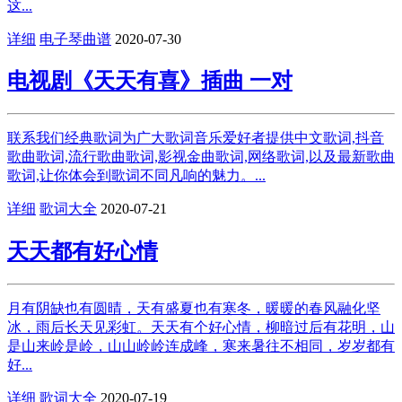
这...
详细
电子琴曲谱
2020-07-30
电视剧《天天有喜》插曲 一对
联系我们经典歌词为广大歌词音乐爱好者提供中文歌词,抖音
歌曲歌词,流行歌曲歌词,影视金曲歌词,网络歌词,以及最新歌曲
歌词,让你体会到歌词不同凡响的魅力。...
详细
歌词大全
2020-07-21
天天都有好心情
月有阴缺也有圆晴，天有盛夏也有寒冬，暖暖的春风融化坚
冰，雨后长天见彩虹。天天有个好心情，柳暗过后有花明，山
是山来岭是岭，山山岭岭连成峰，寒来暑往不相同，岁岁都有
好...
详细
歌词大全
2020-07-19