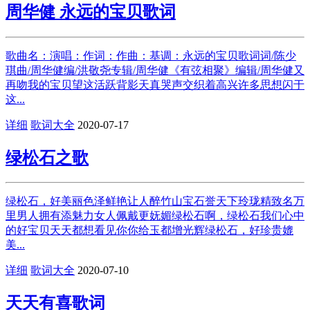
周华健 永远的宝贝歌词
歌曲名：演唱：作词：作曲：基调：永远的宝贝歌词词/陈少
琪曲/周华健编/洪敬尧专辑/周华健《有弦相聚》编辑/周华健又
再吻我的宝贝望这活跃背影天真哭声交织着高兴许多思想闪于
这...
详细
歌词大全
2020-07-17
绿松石之歌
绿松石，好美丽色泽鲜艳让人醉竹山宝石誉天下玲珑精致名万
里男人拥有添魅力女人佩戴更妩媚绿松石啊，绿松石我们心中
的好宝贝天天都想看见你你给玉都增光辉绿松石，好珍贵媲
美...
详细
歌词大全
2020-07-10
天天有喜歌词