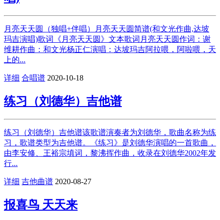
月亮天天圆（独唱+伴唱）月亮天天圆简谱(和文光作曲,达坡
玛吉演唱)歌词《月亮天天圆》文本歌词月亮天天圆作词：谢
维耕作曲：和文光杨正仁演唱：达坡玛吉阿拉喂，阿啦喂，天
上的...
详细
合唱谱
2020-10-18
练习（刘德华）吉他谱
练习（刘德华）吉他谱该歌谱演奏者为刘德华，歌曲名称为练
习，歌谱类型为吉他谱。《练习》是刘德华演唱的一首歌曲，
由李安修、王裕宗填词，黎沸挥作曲，收录在刘德华2002年发
行...
详细
吉他曲谱
2020-08-27
报喜鸟 天天来