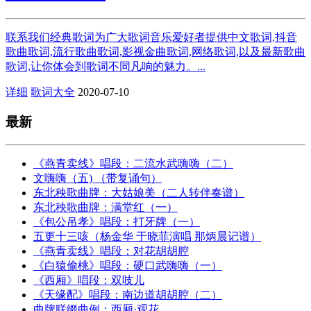
联系我们经典歌词为广大歌词音乐爱好者提供中文歌词,抖音
歌曲歌词,流行歌曲歌词,影视金曲歌词,网络歌词,以及最新歌曲
歌词,让你体会到歌词不同凡响的魅力。...
详细
歌词大全
2020-07-10
最新
《燕青卖线》唱段：二流水武嗨嗨（二）
文嗨嗨（五) （带复诵句）
东北秧歌曲牌：大姑娘美（二人转伴奏谱）
东北秧歌曲牌：满堂红（一）
《包公吊孝》唱段：打牙牌（一）
五更十三咳（杨金华 于晓菲演唱 那炳晨记谱）
《燕青卖线》唱段：对花胡胡腔
《白猿偷桃》唱段：硬口武嗨嗨（一）
《西厢》唱段：双吱儿
《天缘配》唱段：南边道胡胡腔（二）
曲牌联缀曲例：西厢·观花