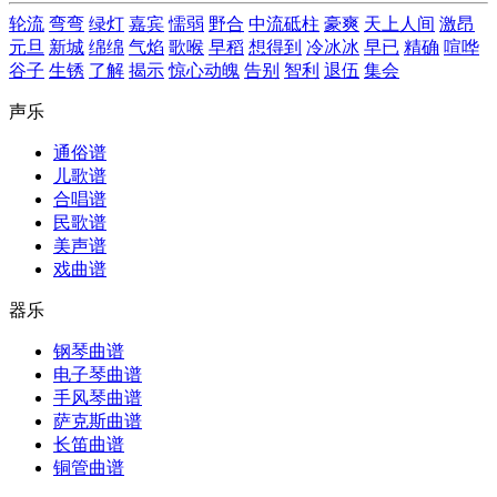
轮流
弯弯
绿灯
嘉宾
懦弱
野合
中流砥柱
豪爽
天上人间
激昂
元旦
新城
绵绵
气焰
歌喉
早稻
想得到
冷冰冰
早已
精确
喧哗
谷子
生锈
了解
揭示
惊心动魄
告别
智利
退伍
集会
声乐
通俗谱
儿歌谱
合唱谱
民歌谱
美声谱
戏曲谱
器乐
钢琴曲谱
电子琴曲谱
手风琴曲谱
萨克斯曲谱
长笛曲谱
铜管曲谱