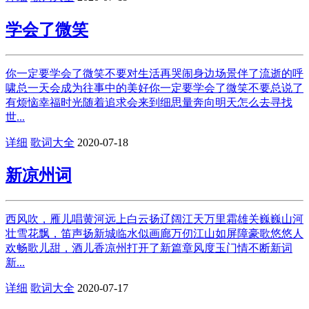
学会了微笑
你一定要学会了微笑不要对生活再哭闹身边场景伴了流逝的呼
啸总一天会成为往事中的美好你一定要学会了微笑不要总说了
有烦恼幸福时光随着追求会来到细思量奔向明天怎么去寻找
世...
详细
歌词大全
2020-07-18
新凉州词
西风吹，雁儿唱黄河远上白云扬辽阔江天万里霜雄关巍巍山河
壮雪花飘，笛声扬新城临水似画廊万仞江山如屏障豪歌悠悠人
欢畅歌儿甜，酒儿香凉州打开了新篇章风度玉门情不断新词
新...
详细
歌词大全
2020-07-17