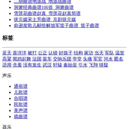
二胡曲谱地道战_地道战曲谱
洞箫经典曲谱100首_洞箫曲谱
雪莲花曲谱赵真_雪莲花赵真简谱
状元媒宋土芳曲谱_京剧状元媒
俞逊发歌儿献给解放军笛子曲谱_笛子曲谱
标签
蓝天
喜洋洋
被打
公正
认错
好孩子
结构
家访
当天
军队
温室
高粱
闻鸡起舞
法国
装车
交响乐团
学堂
头痛
军官
河水
匿名
适用
含羞
没有发生
武汉
轩辕
秦始皇
引水
飞翔
猜疑
声乐
通俗谱
儿歌谱
合唱谱
民歌谱
美声谱
戏曲谱
器乐