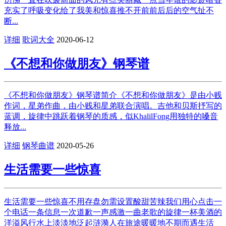
充实了呼吸变化给了我美和惊喜推不开前前后后的空气扯不
断...
详细
歌词大全
2020-06-12
《不想和你做朋友》钢琴谱
《不想和你做朋友》钢琴谱简介《不想和你做朋友》是由小贱
作词，星弟作曲，由小贱和星弟联合演唱。吉他和贝斯抒写的
蓝调，旋律中跳跃着钢琴的质感，似KhalilFong用独特的嗓音
释放...
详细
钢琴曲谱
2020-05-26
生活需要一些惊喜
生活需要一些惊喜不用存盘勿需设置酸甜苦辣我们用心点击一
个电话一条信息一次道歉一声感激一曲老歌的旋律一杯美酒的
洋溢风行水上淡淡地泛起涟漪人在旅途暖暖地不期而遇生活