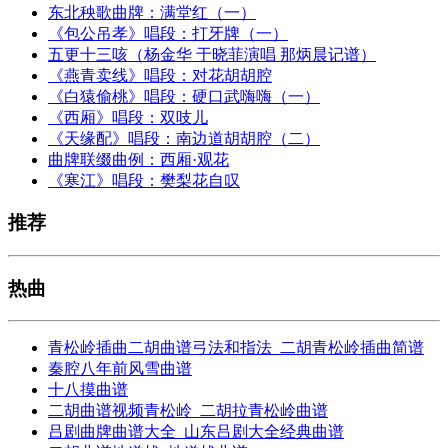
东北秧歌曲牌：满堂红（一）
《包公吊孝》唱段：打牙牌（一）
五更十三咳（杨金华 于晓菲演唱 那炳晨记谱）
《燕青卖线》唱段：对花胡胡腔
《白猿偷桃》唱段：硬口武嗨嗨（一）
《西厢》唱段：双吱儿
《天缘配》唱段：南边道胡胡腔（二）
曲牌联缀曲例：西厢·观花
《寒江》唱段：樊梨花自叹
推荐
热曲
青松岭插曲二胡曲谱弓法和指法_二胡青松岭插曲简谱
秦腔八年前风雪曲谱
十八摸曲谱
二胡曲谱视频青松岭_二胡拉青松岭曲谱
吕剧曲牌曲谱大全_山东吕剧大全经典曲谱