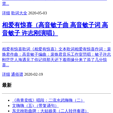
需...
详细
歌词大全
2020-05-03
相爱有惊喜（高音敏子曲 高音敏子词 高
音敏子 许志刚演唱）
相爱有惊喜歌词《相爱有惊喜》文本歌词相爱有惊喜作词：裴
焕君作曲：高音敏子编曲：裴焕君音乐工作室范唱：敏子许志
刚茫茫人海遇见了你记得那天还下着雨缘分来了添了几分惊
喜...
详细
通俗谱
2020-02-19
最新
《燕青卖线》唱段：二流水武嗨嗨（二）
文嗨嗨（五) （带复诵句）
东北秧歌曲牌：大姑娘美（二人转伴奏谱）