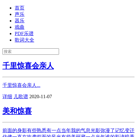
首页
声乐
器乐
戏曲
PDF乐谱
歌词大全
千里惊喜会亲人
千里惊喜会亲人...
详细
儿歌谱
2020-11-07
美和惊喜
前面的身影有些熟悉有一点当年我的气息光影弥漫了记忆变迁
仿佛一直在吹袭前面的风光有些美丽藏一点当年谁的影迹暗香