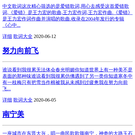
中文歌词这次精心筛选的是爱错歌词,用心去感受这首爱错歌
词,《爱错》是王力宏的歌曲,王力宏作词,王力宏作曲.《爱错》
是王力宏作词作曲并演唱的歌曲.收录在2004年发行的专辑
《心中...
详细
歌词大全
2020-06-12
努力向前飞
谁说看到我很累无法体会春光明媚你知道世界上有一种美不是
表面的那种味谁说看到我很累仿佛遇到了另一类你知道寒冬中
有一枝梅只有把雪当作棉被我从未感到过疲惫我在努力向前
飞...
详细
歌词大全
2020-06-05
南宁美
一座城市在东晋大兴，唱一曲民歌歌颂南宁，神奇的大路玉石