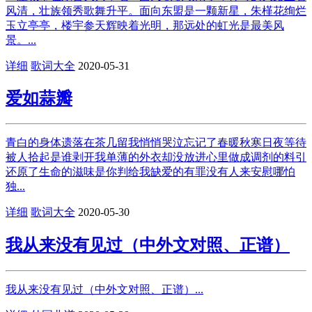
风清，壮族领秀歌舞升平。面向东盟是一颗新星，朱槿花绚烂
玉立亭亭，楼宇参天辉映着光明，那远处的虹光是最美风
景。...
详细
歌词大全
2020-05-31
爱如蒜瓣
青白的身体遗落在茶几留我悄悄哭泣忘记了春暖秋寒日夜等待
被人拾起是谁剥开我单薄的外衣却没放进心里做成调剂的料引
还原了生命的滋味是你判给我缺爱的有罪没有人来安慰哪怕
独...
详细
歌词大全
2020-05-30
我从来没有见过（中外文对照、正谱）
我从来没有见过（中外文对照、正谱）...