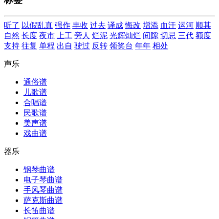
听了
以假乱真
强作
丰收
过去
译成
悔改
增添
血汗
运河
顺其
自然
长度
夜市
上工
旁人
烂泥
光辉灿烂
间隙
切忌
三代
额度
支持
往复
单程
出自
驶过
反转
领奖台
年年
相处
声乐
通俗谱
儿歌谱
合唱谱
民歌谱
美声谱
戏曲谱
器乐
钢琴曲谱
电子琴曲谱
手风琴曲谱
萨克斯曲谱
长笛曲谱