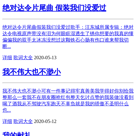
绝对达令片尾曲 假装我们没爱过
绝对达令片尾曲假装我们没爱过歌手：汪东城所属专辑：绝对
达令电视原声带没有泪为何眼眶湿透生了锈你想要的我真的懂
偏偏我的双手太冰冻没想过这颗铁石心肠有伤口谁来帮我切
断...
详细
歌词大全
2020-05-13
我不伟大也不渺小
我不伟大也不渺小可有一件事记得牢真善美我学得好你别给我
整那么一套我不在朋友圈抢红包整天乞讨点赞的我装做没看到
喝了酒我从不驾驶汽车跑天不辜负就是我的骄傲不圣明什么
也...
详细
歌词大全
2020-05-12
我的献礼