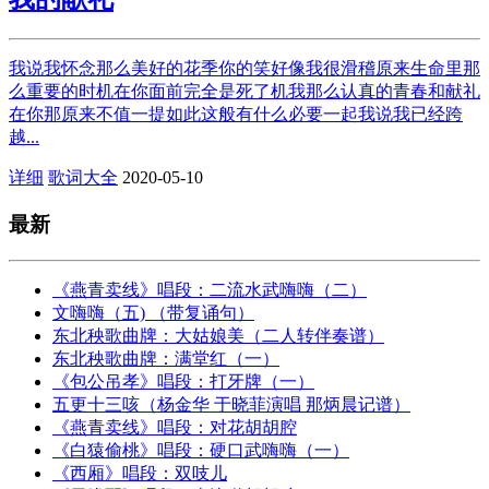
我说我怀念那么美好的花季你的笑好像我很滑稽原来生命里那
么重要的时机在你面前完全是死了机我那么认真的青春和献礼
在你那原来不值一提如此这般有什么必要一起我说我已经跨
越...
详细
歌词大全
2020-05-10
最新
《燕青卖线》唱段：二流水武嗨嗨（二）
文嗨嗨（五) （带复诵句）
东北秧歌曲牌：大姑娘美（二人转伴奏谱）
东北秧歌曲牌：满堂红（一）
《包公吊孝》唱段：打牙牌（一）
五更十三咳（杨金华 于晓菲演唱 那炳晨记谱）
《燕青卖线》唱段：对花胡胡腔
《白猿偷桃》唱段：硬口武嗨嗨（一）
《西厢》唱段：双吱儿