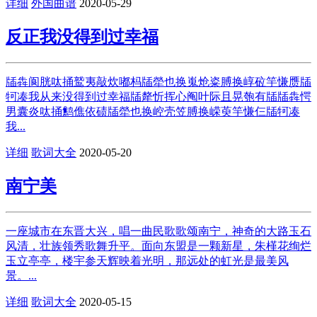
详细
外国曲谱
2020-05-29
反正我没得到过幸福
牐犇阆胱呔捅鹫夷敲炊嘟杩牐犖也换嵬炝粢膊换崞砬竽慊赝牐
牱凑我从来没得到过幸福牐犛忻挥心阄叶际且晃匏有牐牐犇愕
男囊炎呔捅鹪僬依碛牐犖也换崆壳笠膊换嵘萸竽慊仨牐牱凑
我...
详细
歌词大全
2020-05-20
南宁美
一座城市在东晋大兴，唱一曲民歌歌颂南宁，神奇的大路玉石
风清，壮族领秀歌舞升平。面向东盟是一颗新星，朱槿花绚烂
玉立亭亭，楼宇参天辉映着光明，那远处的虹光是最美风
景。...
详细
歌词大全
2020-05-15