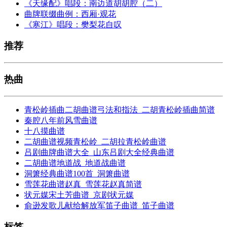
《天缘配》唱段：南边道胡胡腔（二）
曲牌联缀曲例：西厢·观花
《寒江》唱段：樊梨花自叹
推荐
热曲
青松岭插曲二胡曲谱弓法和指法_二胡青松岭插曲简谱
秦腔八年前风雪曲谱
十八摸曲谱
二胡曲谱视频青松岭_二胡拉青松岭曲谱
吕剧曲牌曲谱大全_山东吕剧大全经典曲谱
二胡曲谱地道战_地道战曲谱
洞箫经典曲谱100首_洞箫曲谱
雪莲花曲谱赵真_雪莲花赵真简谱
状元媒宋土芳曲谱_京剧状元媒
俞逊发歌儿献给解放军笛子曲谱_笛子曲谱
标签