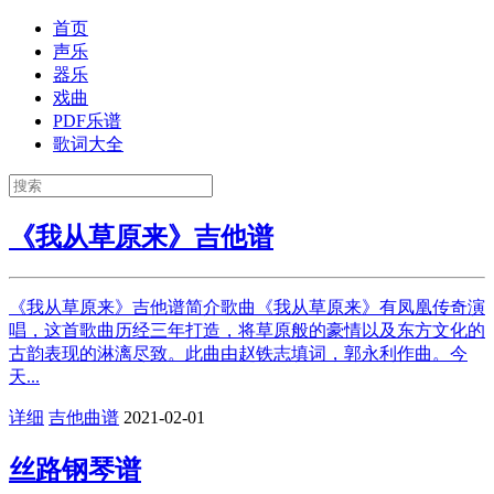
首页
声乐
器乐
戏曲
PDF乐谱
歌词大全
《我从草原来》吉他谱
《我从草原来》吉他谱简介歌曲《我从草原来》有凤凰传奇演
唱，这首歌曲历经三年打造，将草原般的豪情以及东方文化的
古韵表现的淋漓尽致。此曲由赵铁志填词，郭永利作曲。今
天...
详细
吉他曲谱
2021-02-01
丝路钢琴谱