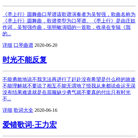
《垄上行》圆舞曲口琴谱该歌谱演奏者为吴智强，歌曲名称为
《垄上行》圆舞曲，歌谱类型为口琴谱。《垄上行》是由庄奴
作词，吴智强作曲，张明敏演唱的一首歌，收录在专辑《我
的...
详细
口琴曲谱
2020-06-20
时光不能反复
不能勇敢地说不我无法再进行了赶赴没有希望是什么样的旅途
不能理解就不要说了相互不能无谓地了悟我从来都说命运无误
没有结果难道就是在屈服缺少勇气就不要真的付出只有时光
不...
详细
歌词大全
2020-06-16
爱错歌词-王力宏