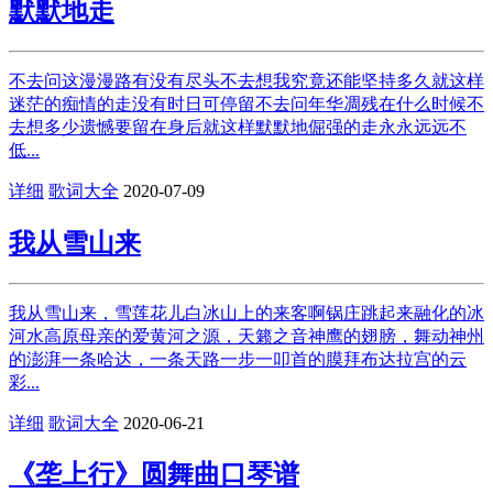
默默地走
不去问这漫漫路有没有尽头不去想我究竟还能坚持多久就这样
迷茫的痴情的走没有时日可停留不去问年华凋残在什么时候不
去想多少遗憾要留在身后就这样默默地倔强的走永永远远不
低...
详细
歌词大全
2020-07-09
我从雪山来
我从雪山来，雪莲花儿白冰山上的来客啊锅庄跳起来融化的冰
河水高原母亲的爱黄河之源，天籁之音神鹰的翅膀，舞动神州
的澎湃一条哈达，一条天路一步一叩首的膜拜布达拉宫的云
彩...
详细
歌词大全
2020-06-21
《垄上行》圆舞曲口琴谱