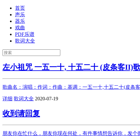
首页
声乐
器乐
戏曲
PDF乐谱
歌词大全
左小祖咒 一五一十, 十五二十 (皮条客II)
歌曲名：演唱：作词：作曲：基调：一五一十,十五二十(皮条客I
详细
歌词大全
2020-07-19
收到请回复
朋友你在忙什么，朋友你现在何处，有件事情想告诉你，发个微