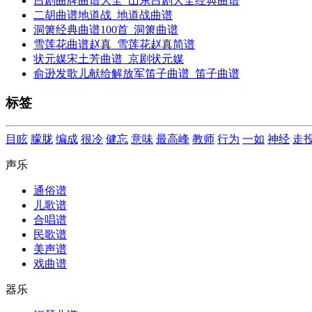
吕剧曲牌曲谱大全_山东吕剧大全经典曲谱
二胡曲谱地道战_地道战曲谱
洞箫经典曲谱100首_洞箫曲谱
雪莲花曲谱赵真_雪莲花赵真简谱
状元媒宋土芳曲谱_京剧状元媒
俞逊发歌儿献给解放军笛子曲谱_笛子曲谱
标签
目眩
朦胧
编成
很冷
健忘
意味
最高峰
教师
行为
一如
神经
走
声乐
通俗谱
儿歌谱
合唱谱
民歌谱
美声谱
戏曲谱
器乐