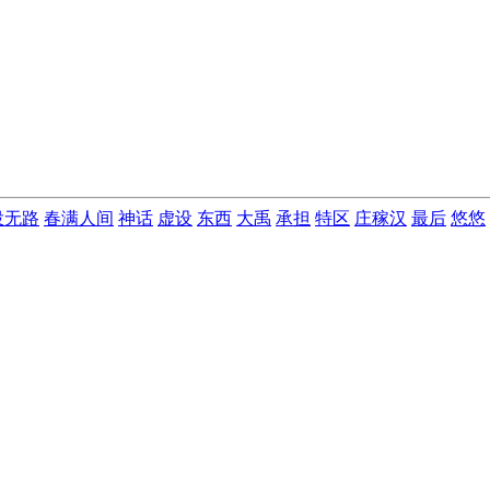
投无路
春满人间
神话
虚设
东西
大禹
承担
特区
庄稼汉
最后
悠悠