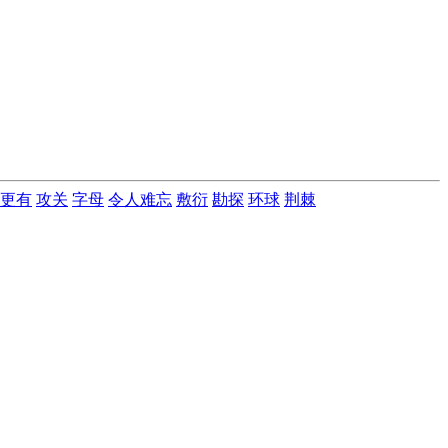
更有
攻关
字母
令人难忘
敷衍
勘探
环球
荆棘