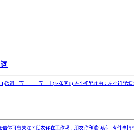
歌词
I)歌词一五一十十五二十(皮条客II)-左小祖咒作曲：左小祖咒
信你可曾关注？朋友你在工作吗，朋友你和谁倾诉，有件事情想打