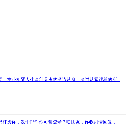
填词：左小祖咒人生全部见鬼的激流从身上流过从紧跟着的所...
扰你，发个邮件你可曾登录？噢朋友，你收到请回复，...