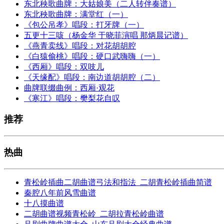
东北秧歌曲牌：大姑娘美（二人转伴奏谱）
东北秧歌曲牌：满堂红（一）
《包公吊孝》唱段：打牙牌（一）
五更十三咳（杨金华 于晓菲演唱 那炳晨记谱）
《燕青卖线》唱段：对花胡胡腔
《白猿偷桃》唱段：硬口武嗨嗨（一）
《西厢》唱段：双吱儿
《天缘配》唱段：南边道胡胡腔（二）
曲牌联缀曲例：西厢·观花
《寒江》唱段：樊梨花自叹
推荐
热曲
青松岭插曲二胡曲谱弓法和指法_二胡青松岭插曲简谱
秦腔八年前风雪曲谱
十八摸曲谱
二胡曲谱视频青松岭_二胡拉青松岭曲谱