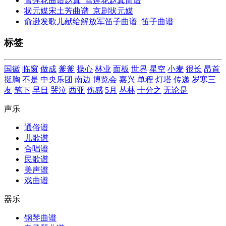
雪莲花曲谱赵真_雪莲花赵真简谱
状元媒宋土芳曲谱_京剧状元媒
俞逊发歌儿献给解放军笛子曲谱_笛子曲谱
标签
国徽
临窗
做成
爹爹
操心
林业
面板
世界
星空
小麦
很长
昂首
挺胸
不是
中央乐团
南边
博览会
嘉兴
单程
灯塔
传递
岁寒三
友
笔下
早日
哭泣
西亚
伤感
5月
丛林
十分之
无论是
声乐
通俗谱
儿歌谱
合唱谱
民歌谱
美声谱
戏曲谱
器乐
钢琴曲谱