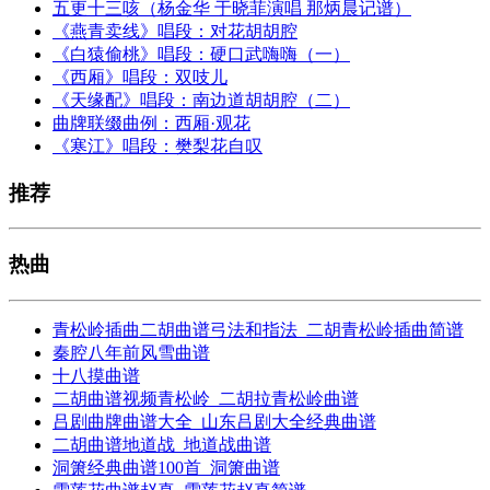
五更十三咳（杨金华 于晓菲演唱 那炳晨记谱）
《燕青卖线》唱段：对花胡胡腔
《白猿偷桃》唱段：硬口武嗨嗨（一）
《西厢》唱段：双吱儿
《天缘配》唱段：南边道胡胡腔（二）
曲牌联缀曲例：西厢·观花
《寒江》唱段：樊梨花自叹
推荐
热曲
青松岭插曲二胡曲谱弓法和指法_二胡青松岭插曲简谱
秦腔八年前风雪曲谱
十八摸曲谱
二胡曲谱视频青松岭_二胡拉青松岭曲谱
吕剧曲牌曲谱大全_山东吕剧大全经典曲谱
二胡曲谱地道战_地道战曲谱
洞箫经典曲谱100首_洞箫曲谱