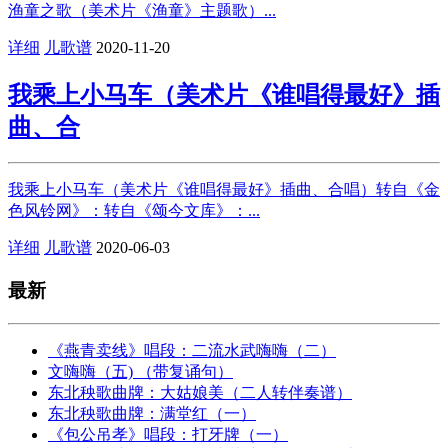
渔童之歌（美术片《渔童》主题歌）...
详细
儿歌谱
2020-11-20
我乘上小马车（美术片《谁唱得最好》插
曲、合
我乘上小马车（美术片《谁唱得最好》插曲、合唱）转自《金
色风铃网》：转自《颂今文库》：...
详细
儿歌谱
2020-06-03
最新
《燕青卖线》唱段：二流水武嗨嗨（二）
文嗨嗨（五) （带复诵句）
东北秧歌曲牌：大姑娘美（二人转伴奏谱）
东北秧歌曲牌：满堂红（一）
《包公吊孝》唱段：打牙牌（一）