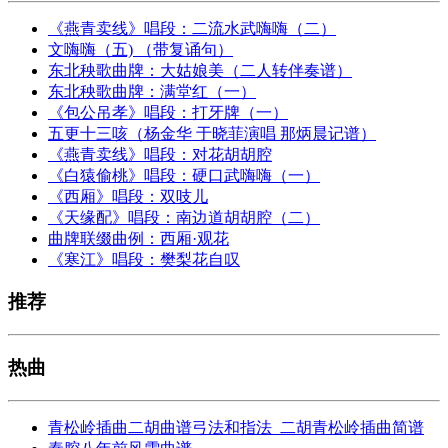
《燕青卖线》唱段：二流水武嗨嗨（二）
文嗨嗨（五) （带复诵句）
东北秧歌曲牌：大姑娘美（二人转伴奏谱）
东北秧歌曲牌：满堂红（一）
《包公吊孝》唱段：打牙牌（一）
五更十三咳（杨金华 于晓菲演唱 那炳晨记谱）
《燕青卖线》唱段：对花胡胡腔
《白猿偷桃》唱段：硬口武嗨嗨（一）
《西厢》唱段：双吱儿
《天缘配》唱段：南边道胡胡腔（二）
曲牌联缀曲例：西厢·观花
《寒江》唱段：樊梨花自叹
推荐
热曲
青松岭插曲二胡曲谱弓法和指法_二胡青松岭插曲简谱