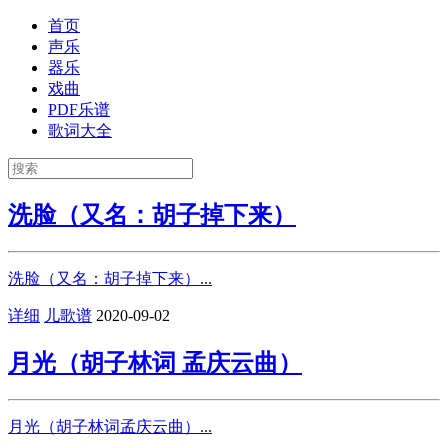
首页
声乐
器乐
戏曲
PDF乐谱
歌词大全
洗脸（又名：胡子掉下来）
洗脸（又名：胡子掉下来）...
详细
儿歌谱
2020-09-02
月光（胡子林词 孟庆云曲）
月光（胡子林词孟庆云曲）...