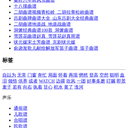
秦腔八年前风雪曲谱
十八摸曲谱
二胡曲谱视频青松岭_二胡拉青松岭曲谱
吕剧曲牌曲谱大全_山东吕剧大全经典曲谱
二胡曲谱地道战_地道战曲谱
洞箫经典曲谱100首_洞箫曲谱
雪莲花曲谱赵真_雪莲花赵真简谱
状元媒宋土芳曲谱_京剧状元媒
俞逊发歌儿献给解放军笛子曲谱_笛子曲谱
标签
自以为
无常
门窗
奔忙
局面
怀着
再现
惘然
登高
空想
聪明
血
泪
领悟
供养
或者
WATCH
边疆
吹风
一团
好事多磨
叮嘱
即景
麦子
若有
向右
执着
甘心
积水
黄了
淮河
声乐
通俗谱
儿歌谱
合唱谱
民歌谱