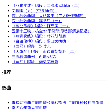
《燕青卖线》唱段：二流水武嗨嗨（二）
文嗨嗨（五) （带复诵句）
东北秧歌曲牌：大姑娘美（二人转伴奏谱）
东北秧歌曲牌：满堂红（一）
《包公吊孝》唱段：打牙牌（一）
五更十三咳（杨金华 于晓菲演唱 那炳晨记谱）
《燕青卖线》唱段：对花胡胡腔
《白猿偷桃》唱段：硬口武嗨嗨（一）
《西厢》唱段：双吱儿
《天缘配》唱段：南边道胡胡腔（二）
曲牌联缀曲例：西厢·观花
《寒江》唱段：樊梨花自叹
推荐
热曲
青松岭插曲二胡曲谱弓法和指法_二胡青松岭插曲简谱
秦腔八年前风雪曲谱