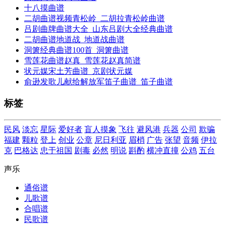
十八摸曲谱
二胡曲谱视频青松岭_二胡拉青松岭曲谱
吕剧曲牌曲谱大全_山东吕剧大全经典曲谱
二胡曲谱地道战_地道战曲谱
洞箫经典曲谱100首_洞箫曲谱
雪莲花曲谱赵真_雪莲花赵真简谱
状元媒宋土芳曲谱_京剧状元媒
俞逊发歌儿献给解放军笛子曲谱_笛子曲谱
标签
民风
淡忘
星际
爱好者
盲人摸象
飞往
避风港
兵器
公司
欺骗
福建
颗粒
登上
创业
公章
尼日利亚
眉梢
广告
张望
音频
伊拉
克
巴格达
忠于祖国
剧毒
必然
明说
斟酌
横冲直撞
公鸡
五台
声乐
通俗谱
儿歌谱
合唱谱
民歌谱