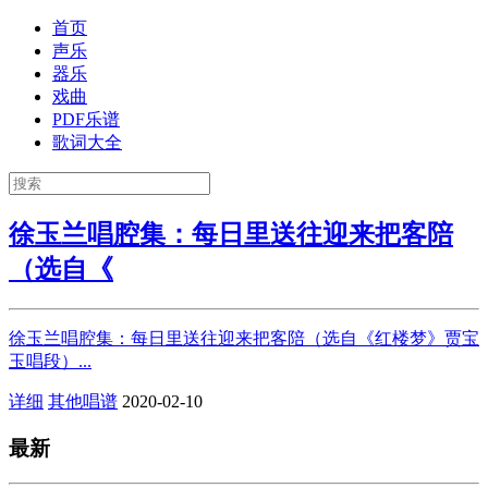
首页
声乐
器乐
戏曲
PDF乐谱
歌词大全
徐玉兰唱腔集：每日里送往迎来把客陪
（选自《
徐玉兰唱腔集：每日里送往迎来把客陪（选自《红楼梦》贾宝
玉唱段）...
详细
其他唱谱
2020-02-10
最新