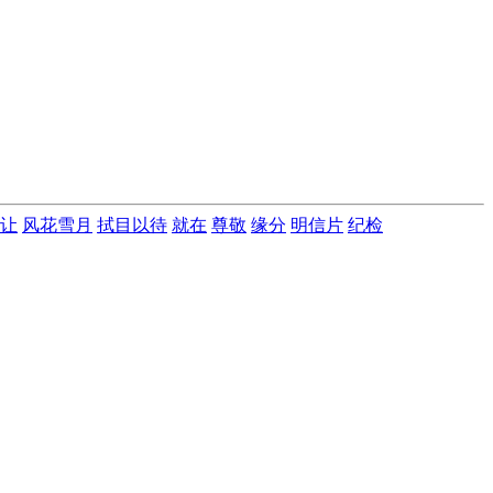
让
风花雪月
拭目以待
就在
尊敬
缘分
明信片
纪检