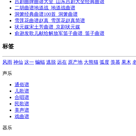
吕剧曲牌曲谱大全_山东吕剧大全经典曲谱
二胡曲谱地道战_地道战曲谱
洞箫经典曲谱100首_洞箫曲谱
雪莲花曲谱赵真_雪莲花赵真简谱
状元媒宋土芳曲谱_京剧状元媒
俞逊发歌儿献给解放军笛子曲谱_笛子曲谱
标签
风雨
神仙
这一
蝙蝠
逃脱
远在
原产地
大熊猫
弧度
羡慕
果木
声乐
通俗谱
儿歌谱
合唱谱
民歌谱
美声谱
戏曲谱
器乐