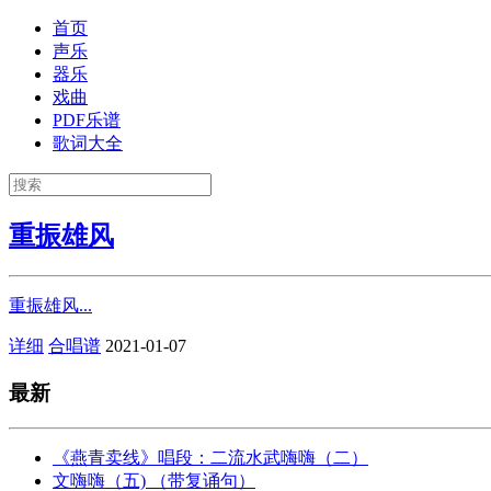
首页
声乐
器乐
戏曲
PDF乐谱
歌词大全
重振雄风
重振雄风...
详细
合唱谱
2021-01-07
最新
《燕青卖线》唱段：二流水武嗨嗨（二）
文嗨嗨（五) （带复诵句）