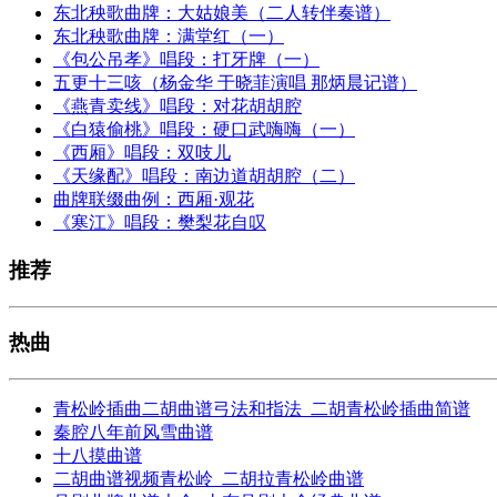
东北秧歌曲牌：大姑娘美（二人转伴奏谱）
东北秧歌曲牌：满堂红（一）
《包公吊孝》唱段：打牙牌（一）
五更十三咳（杨金华 于晓菲演唱 那炳晨记谱）
《燕青卖线》唱段：对花胡胡腔
《白猿偷桃》唱段：硬口武嗨嗨（一）
《西厢》唱段：双吱儿
《天缘配》唱段：南边道胡胡腔（二）
曲牌联缀曲例：西厢·观花
《寒江》唱段：樊梨花自叹
推荐
热曲
青松岭插曲二胡曲谱弓法和指法_二胡青松岭插曲简谱
秦腔八年前风雪曲谱
十八摸曲谱
二胡曲谱视频青松岭_二胡拉青松岭曲谱