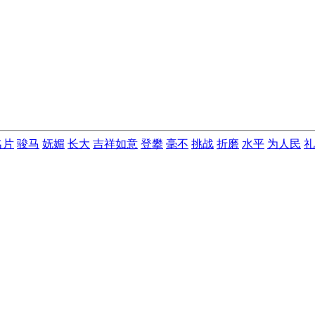
名片
骏马
妩媚
长大
吉祥如意
登攀
毫不
挑战
折磨
水平
为人民
礼