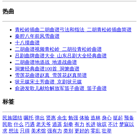
热曲
青松岭插曲二胡曲谱弓法和指法_二胡青松岭插曲简谱
秦腔八年前风雪曲谱
十八摸曲谱
二胡曲谱视频青松岭_二胡拉青松岭曲谱
吕剧曲牌曲谱大全_山东吕剧大全经典曲谱
二胡曲谱地道战_地道战曲谱
洞箫经典曲谱100首_洞箫曲谱
雪莲花曲谱赵真_雪莲花赵真简谱
状元媒宋土芳曲谱_京剧状元媒
俞逊发歌儿献给解放军笛子曲谱_笛子曲谱
标签
民族团结
嘱托
弹出
贤惠
余生
勉强
体验
造林
身心
挺起
预备
民歌
什么
巧遇
老天爷
逍遥
划拳
有力
长进
咏叹
不计
梦寐以
求
想法
只得
美术馆
强有力
类别
更好的
零乱
壮举