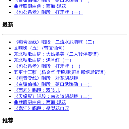
《白猿偷桃》唱段：硬口武嗨嗨（一）
曲牌联缀曲例：西厢·观花
《包公吊孝》唱段：打牙牌（一）
最新
《燕青卖线》唱段：二流水武嗨嗨（二）
文嗨嗨（五) （带复诵句）
东北秧歌曲牌：大姑娘美（二人转伴奏谱）
东北秧歌曲牌：满堂红（一）
《包公吊孝》唱段：打牙牌（一）
五更十三咳（杨金华 于晓菲演唱 那炳晨记谱）
《燕青卖线》唱段：对花胡胡腔
《白猿偷桃》唱段：硬口武嗨嗨（一）
《西厢》唱段：双吱儿
《天缘配》唱段：南边道胡胡腔（二）
曲牌联缀曲例：西厢·观花
《寒江》唱段：樊梨花自叹
推荐