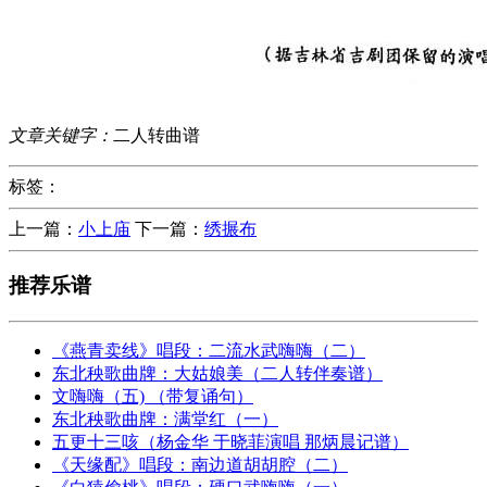
文章关键字：
二人转曲谱
标签：
上一篇：
小上庙
下一篇：
绣搌布
推荐乐谱
《燕青卖线》唱段：二流水武嗨嗨（二）
东北秧歌曲牌：大姑娘美（二人转伴奏谱）
文嗨嗨（五) （带复诵句）
东北秧歌曲牌：满堂红（一）
五更十三咳（杨金华 于晓菲演唱 那炳晨记谱）
《天缘配》唱段：南边道胡胡腔（二）