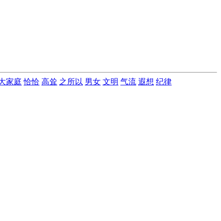
大家庭
恰恰
高耸
之所以
男女
文明
气流
遐想
纪律