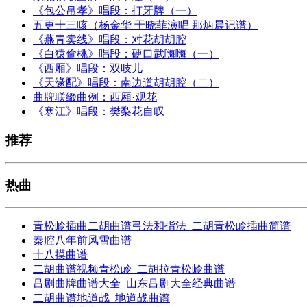
《包公吊孝》唱段：打牙牌（一）
五更十三咳（杨金华 于晓菲演唱 那炳晨记谱）
《燕青卖线》唱段：对花胡胡腔
《白猿偷桃》唱段：硬口武嗨嗨（一）
《西厢》唱段：双吱儿
《天缘配》唱段：南边道胡胡腔（二）
曲牌联缀曲例：西厢·观花
《寒江》唱段：樊梨花自叹
推荐
热曲
青松岭插曲二胡曲谱弓法和指法_二胡青松岭插曲简谱
秦腔八年前风雪曲谱
十八摸曲谱
二胡曲谱视频青松岭_二胡拉青松岭曲谱
吕剧曲牌曲谱大全_山东吕剧大全经典曲谱
二胡曲谱地道战_地道战曲谱