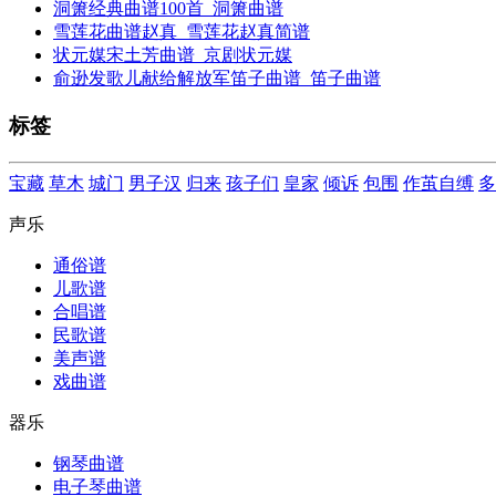
洞箫经典曲谱100首_洞箫曲谱
雪莲花曲谱赵真_雪莲花赵真简谱
状元媒宋土芳曲谱_京剧状元媒
俞逊发歌儿献给解放军笛子曲谱_笛子曲谱
标签
宝藏
草木
城门
男子汉
归来
孩子们
皇家
倾诉
包围
作茧自缚
多
声乐
通俗谱
儿歌谱
合唱谱
民歌谱
美声谱
戏曲谱
器乐
钢琴曲谱
电子琴曲谱