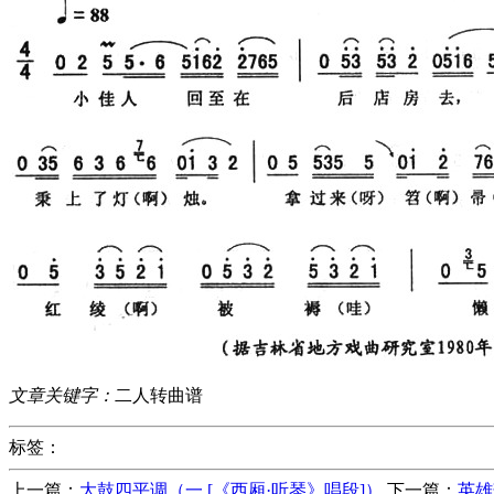
文章关键字：
二人转曲谱
标签：
上一篇：
大鼓四平调（一 [《西厢·听琴》唱段]）
下一篇：
英雄