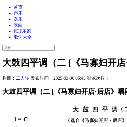
首页
声乐
器乐
戏曲
PDF乐谱
歌词大全
大鼓四平调（二 [《马寡妇开店
栏目：
二人转
发布时间：2025-03-06 05:43
浏览次数：
大鼓四平调（二 [《马寡妇开店·后店》唱