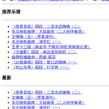
推荐乐谱
《燕青卖线》唱段：二流水武嗨嗨（二）
东北秧歌曲牌：大姑娘美（二人转伴奏谱）
文嗨嗨（五) （带复诵句）
东北秧歌曲牌：满堂红（一）
五更十三咳（杨金华 于晓菲演唱 那炳晨记谱）
《天缘配》唱段：南边道胡胡腔（二）
曲牌联缀曲例：西厢·观花
《白猿偷桃》唱段：硬口武嗨嗨（一）
《包公吊孝》唱段：打牙牌（一）
最新
《燕青卖线》唱段：二流水武嗨嗨（二）
文嗨嗨（五) （带复诵句）
东北秧歌曲牌：大姑娘美（二人转伴奏谱）
东北秧歌曲牌：满堂红（一）