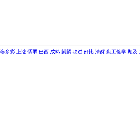
姿多彩
上涨
懦弱
巴西
成熟
麒麟
驶过
好比
清醒
勤工俭学
顾及