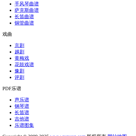
手风琴曲谱
萨克斯曲谱
长笛曲谱
铜管曲谱
戏曲
京剧
越剧
黄梅戏
花鼓戏谱
豫剧
评剧
PDF乐谱
声乐谱
钢琴谱
长笛谱
吉他谱
乐谱图集