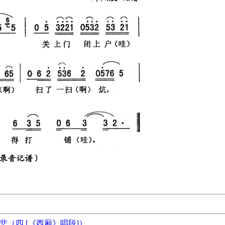
悲（四 [《西厢》唱段]）