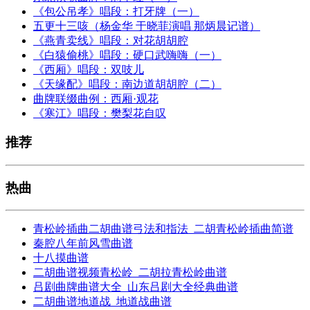
《包公吊孝》唱段：打牙牌（一）
五更十三咳（杨金华 于晓菲演唱 那炳晨记谱）
《燕青卖线》唱段：对花胡胡腔
《白猿偷桃》唱段：硬口武嗨嗨（一）
《西厢》唱段：双吱儿
《天缘配》唱段：南边道胡胡腔（二）
曲牌联缀曲例：西厢·观花
《寒江》唱段：樊梨花自叹
推荐
热曲
青松岭插曲二胡曲谱弓法和指法_二胡青松岭插曲简谱
秦腔八年前风雪曲谱
十八摸曲谱
二胡曲谱视频青松岭_二胡拉青松岭曲谱
吕剧曲牌曲谱大全_山东吕剧大全经典曲谱
二胡曲谱地道战_地道战曲谱