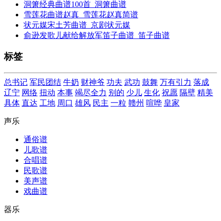
洞箫经典曲谱100首_洞箫曲谱
雪莲花曲谱赵真_雪莲花赵真简谱
状元媒宋土芳曲谱_京剧状元媒
俞逊发歌儿献给解放军笛子曲谱_笛子曲谱
标签
总书记
军民团结
牛奶
财神爷
功夫
武功
鼓舞
万有引力
落成
辽宁
网络
扭动
本事
竭尽全力
别的
少儿
生化
祝愿
隔壁
精美
具体
直达
工地
周口
雄风
民主
一粒
赣州
喧哗
皇家
声乐
通俗谱
儿歌谱
合唱谱
民歌谱
美声谱
戏曲谱
器乐