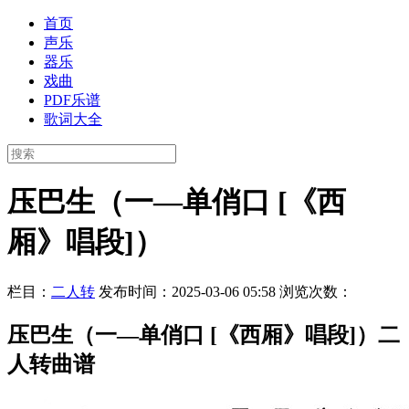
首页
声乐
器乐
戏曲
PDF乐谱
歌词大全
压巴生（一—单俏口 [《西
厢》唱段]）
栏目：
二人转
发布时间：2025-03-06 05:58
浏览次数：
压巴生（一—单俏口 [《西厢》唱段]）二
人转曲谱