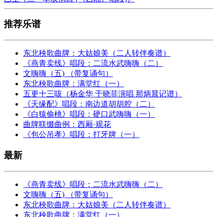
推荐乐谱
东北秧歌曲牌：大姑娘美（二人转伴奏谱）
《燕青卖线》唱段：二流水武嗨嗨（二）
文嗨嗨（五) （带复诵句）
东北秧歌曲牌：满堂红（一）
五更十三咳（杨金华 于晓菲演唱 那炳晨记谱）
《天缘配》唱段：南边道胡胡腔（二）
《白猿偷桃》唱段：硬口武嗨嗨（一）
曲牌联缀曲例：西厢·观花
《包公吊孝》唱段：打牙牌（一）
最新
《燕青卖线》唱段：二流水武嗨嗨（二）
文嗨嗨（五) （带复诵句）
东北秧歌曲牌：大姑娘美（二人转伴奏谱）
东北秧歌曲牌：满堂红（一）