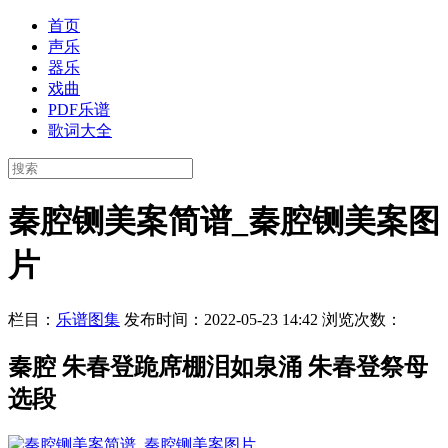
首页
声乐
器乐
戏曲
PDF乐谱
歌词大全
秦腔铡美案简谱_秦腔铡美案图
片
栏目：
乐谱图集
发布时间：2022-05-23 14:42
浏览次数：
秦腔 朱春登跪席棚泪如泉涌 朱春登祭母
选段