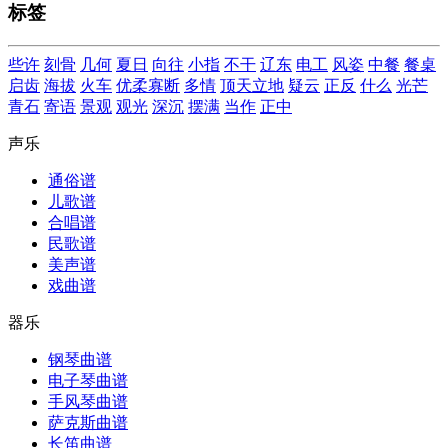
标签
些许
刻骨
几何
夏日
向往
小指
不干
辽东
电工
风姿
中餐
餐桌
启齿
海拔
火车
优柔寡断
多情
顶天立地
疑云
正反
什么
光芒
青石
寄语
景观
观光
深沉
摆满
当作
正中
声乐
通俗谱
儿歌谱
合唱谱
民歌谱
美声谱
戏曲谱
器乐
钢琴曲谱
电子琴曲谱
手风琴曲谱
萨克斯曲谱
长笛曲谱