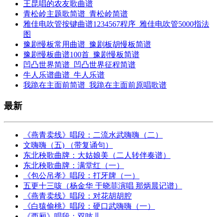
王昆唱的农友歌曲谱
青松岭主题歌简谱_青松岭简谱
雅佳电吹管按键曲谱1234567程序_雅佳电吹管5000指法
图
豫剧慢板常用曲谱_豫剧板胡慢板简谱
豫剧慢板曲谱100首_豫剧慢板简谱
凹凸世界简谱_凹凸世界征程简谱
牛人乐谱曲谱_牛人乐谱
我跪在主面前简谱_我跪在主面前原唱歌谱
最新
《燕青卖线》唱段：二流水武嗨嗨（二）
文嗨嗨（五) （带复诵句）
东北秧歌曲牌：大姑娘美（二人转伴奏谱）
东北秧歌曲牌：满堂红（一）
《包公吊孝》唱段：打牙牌（一）
五更十三咳（杨金华 于晓菲演唱 那炳晨记谱）
《燕青卖线》唱段：对花胡胡腔
《白猿偷桃》唱段：硬口武嗨嗨（一）
《西厢》唱段：双吱儿