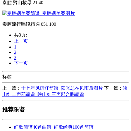
秦腔 劈山救母 21 40
秦腔流行唱段精选 051 100
共3页:
上一页
1
2
3
下一页
标签：
上一篇：
十七年风雨狂简谱_阳光总在风雨后图片
下一篇：
映
山红二声部简谱_映山红三声部合唱简谱
推荐乐谱
红歌简谱40首曲谱_红歌经典100首简谱