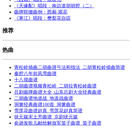
《天缘配》唱段：南边道胡胡腔（二）
曲牌联缀曲例：西厢·观花
《寒江》唱段：樊梨花自叹
推荐
热曲
青松岭插曲二胡曲谱弓法和指法_二胡青松岭插曲简谱
秦腔八年前风雪曲谱
十八摸曲谱
二胡曲谱视频青松岭_二胡拉青松岭曲谱
吕剧曲牌曲谱大全_山东吕剧大全经典曲谱
二胡曲谱地道战_地道战曲谱
洞箫经典曲谱100首_洞箫曲谱
雪莲花曲谱赵真_雪莲花赵真简谱
状元媒宋土芳曲谱_京剧状元媒
俞逊发歌儿献给解放军笛子曲谱_笛子曲谱