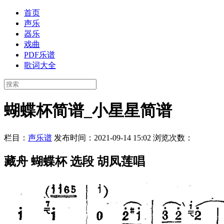
首页
声乐
器乐
戏曲
PDF乐谱
歌词大全
蝴蝶杯简谱_小星星简谱
栏目：
声乐谱
发布时间：2021-09-14 15:02
浏览次数：
藏舟 蝴蝶杯 选段 胡凤莲唱