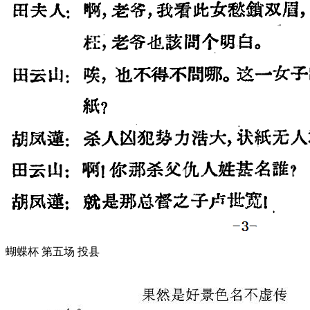
蝴蝶杯 第五场 投县