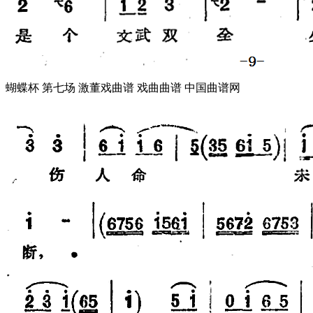
蝴蝶杯 第七场 激董戏曲谱 戏曲曲谱 中国曲谱网