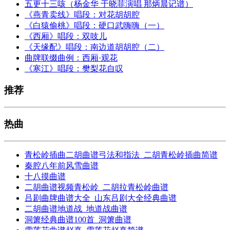
五更十三咳（杨金华 于晓菲演唱 那炳晨记谱）
《燕青卖线》唱段：对花胡胡腔
《白猿偷桃》唱段：硬口武嗨嗨（一）
《西厢》唱段：双吱儿
《天缘配》唱段：南边道胡胡腔（二）
曲牌联缀曲例：西厢·观花
《寒江》唱段：樊梨花自叹
推荐
热曲
青松岭插曲二胡曲谱弓法和指法_二胡青松岭插曲简谱
秦腔八年前风雪曲谱
十八摸曲谱
二胡曲谱视频青松岭_二胡拉青松岭曲谱
吕剧曲牌曲谱大全_山东吕剧大全经典曲谱
二胡曲谱地道战_地道战曲谱
洞箫经典曲谱100首_洞箫曲谱