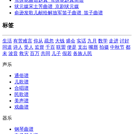
雪莲花曲谱赵真_雪莲花赵真简谱
状元媒宋土芳曲谱_京剧状元媒
俞逊发歌儿献给解放军笛子曲谱_笛子曲谱
标签
生活
有苦难言
你从
疏忽
大钱
盛会
实话
九月
数学
走进
讨好
同道
诗人
受人
监督
千百
联盟
便是
支出
嘴唇
拍摄
中秋节
都
未
波音
救灾
百万
共同
儿子
假若
各族人民
声乐
通俗谱
儿歌谱
合唱谱
民歌谱
美声谱
戏曲谱
器乐
钢琴曲谱