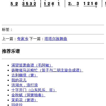
标签：
上一篇：
夸家乡
下一篇：
塔塔尔族舞曲
推荐乐谱
渴望笛萧曲谱（毛阿敏）
扬鞭催马运粮忙（笛子与二胡主旋合成谱）
古刹幽境（箫）
我的花儿
洪湖水，浪打浪
十字开门（山东民乐、笙）
金秋赋（洞箫独奏）
茉莉花（箫谱）
玛依拉