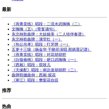
最新
《燕青卖线》唱段：二流水武嗨嗨（二）
文嗨嗨（五) （带复诵句）
东北秧歌曲牌：大姑娘美（二人转伴奏谱）
东北秧歌曲牌：满堂红（一）
《包公吊孝》唱段：打牙牌（一）
五更十三咳（杨金华 于晓菲演唱 那炳晨记谱）
《燕青卖线》唱段：对花胡胡腔
《白猿偷桃》唱段：硬口武嗨嗨（一）
《西厢》唱段：双吱儿
《天缘配》唱段：南边道胡胡腔（二）
曲牌联缀曲例：西厢·观花
《寒江》唱段：樊梨花自叹
推荐
热曲