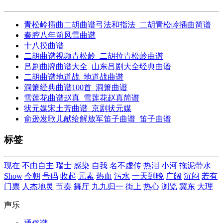
青松岭插曲二胡曲谱弓法和指法_二胡青松岭插曲简谱
秦腔八年前风雪曲谱
十八摸曲谱
二胡曲谱视频青松岭_二胡拉青松岭曲谱
吕剧曲牌曲谱大全_山东吕剧大全经典曲谱
二胡曲谱地道战_地道战曲谱
洞箫经典曲谱100首_洞箫曲谱
雪莲花曲谱赵真_雪莲花赵真简谱
状元媒宋土芳曲谱_京剧状元媒
俞逊发歌儿献给解放军笛子曲谱_笛子曲谱
标签
现在
不由自主
瑞士
感染
自我
名不虚传
热泪
小河
拖泥带水
Show
今朝
号码
收起
元素
热血
污水
一天到晚
广阔
沉闷
若有
门票
人杰地灵
节奏
舞厅
九九归一
街上
热心
浏览
冀东
大理
声乐