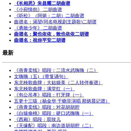
《长相思》朱昌耀二胡曲谱
《小宛情怨》 二胡曲谱
《听松》（阿炳：二胡）二胡曲谱
曲谱名：渴望(同名电视剧主题歌)二胡谱
《勇敢少年》 二胡曲谱
曲谱名：聚也依依，散也依依二胡谱
曲谱名：祝你平安二胡谱
最新
《燕青卖线》唱段：二流水武嗨嗨（二）
文嗨嗨（五) （带复诵句）
东北秧歌曲牌：大姑娘美（二人转伴奏谱）
东北秧歌曲牌：满堂红（一）
《包公吊孝》唱段：打牙牌（一）
五更十三咳（杨金华 于晓菲演唱 那炳晨记谱）
《燕青卖线》唱段：对花胡胡腔
《白猿偷桃》唱段：硬口武嗨嗨（一）
《西厢》唱段：双吱儿
《天缘配》唱段：南边道胡胡腔（二）