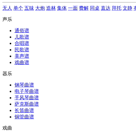
无人
单个
五味
大炮
造林
集体
一面
费解
同桌
直达
拜托
文静
声乐
通俗谱
儿歌谱
合唱谱
民歌谱
美声谱
戏曲谱
器乐
钢琴曲谱
电子琴曲谱
手风琴曲谱
萨克斯曲谱
长笛曲谱
铜管曲谱
戏曲