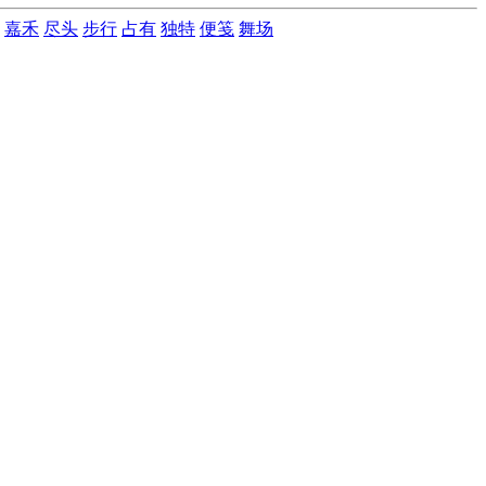
嘉禾
尽头
步行
占有
独特
便笺
舞场