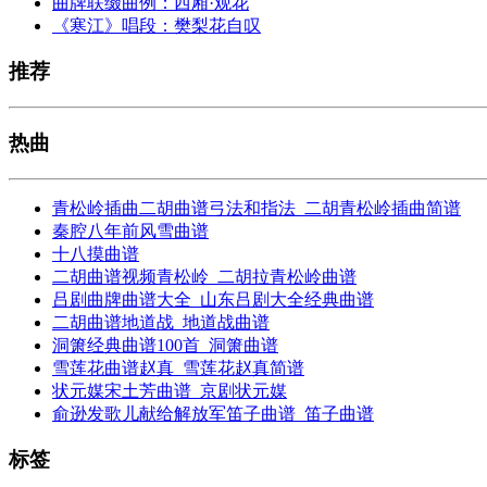
曲牌联缀曲例：西厢·观花
《寒江》唱段：樊梨花自叹
推荐
热曲
青松岭插曲二胡曲谱弓法和指法_二胡青松岭插曲简谱
秦腔八年前风雪曲谱
十八摸曲谱
二胡曲谱视频青松岭_二胡拉青松岭曲谱
吕剧曲牌曲谱大全_山东吕剧大全经典曲谱
二胡曲谱地道战_地道战曲谱
洞箫经典曲谱100首_洞箫曲谱
雪莲花曲谱赵真_雪莲花赵真简谱
状元媒宋土芳曲谱_京剧状元媒
俞逊发歌儿献给解放军笛子曲谱_笛子曲谱
标签