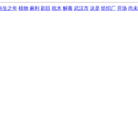
有生之年
植物
麻利
剧目
枕木
解毒
武汉市
这是
纺织厂
开场
尚未