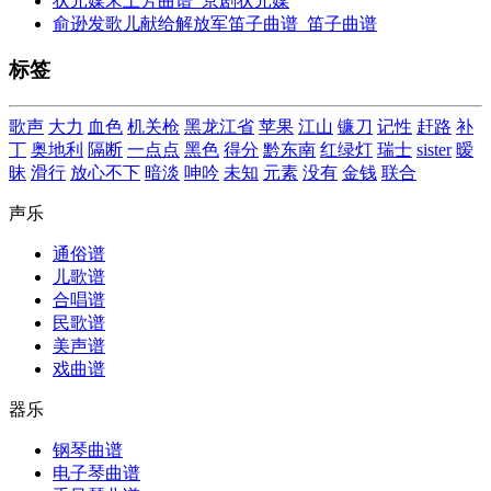
状元媒宋土芳曲谱_京剧状元媒
俞逊发歌儿献给解放军笛子曲谱_笛子曲谱
标签
歌声
大力
血色
机关枪
黑龙江省
苹果
江山
镰刀
记性
赶路
补
丁
奥地利
隔断
一点点
黑色
得分
黔东南
红绿灯
瑞士
sister
暧
昧
滑行
放心不下
暗淡
呻吟
未知
元素
没有
金钱
联合
声乐
通俗谱
儿歌谱
合唱谱
民歌谱
美声谱
戏曲谱
器乐
钢琴曲谱
电子琴曲谱