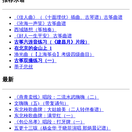
《佳人曲》（《十面埋伏》插曲、古琴谱）古筝曲谱
《沧海一声笑》古筝曲谱
西域随想（筝独奏）
《好人一生平安》 古筝曲谱
古筝六连音练习（《建昌月》片段）
在北京的金山上_1
渔光曲（【上海筝会】考级四级曲目）
古筝双撮练习（一）
墨子悲丝
最新
《燕青卖线》唱段：二流水武嗨嗨（二）
文嗨嗨（五) （带复诵句）
东北秧歌曲牌：大姑娘美（二人转伴奏谱）
东北秧歌曲牌：满堂红（一）
《包公吊孝》唱段：打牙牌（一）
五更十三咳（杨金华 于晓菲演唱 那炳晨记谱）