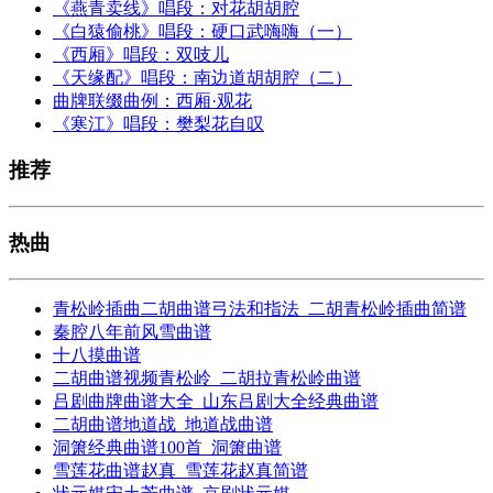
《燕青卖线》唱段：对花胡胡腔
《白猿偷桃》唱段：硬口武嗨嗨（一）
《西厢》唱段：双吱儿
《天缘配》唱段：南边道胡胡腔（二）
曲牌联缀曲例：西厢·观花
《寒江》唱段：樊梨花自叹
推荐
热曲
青松岭插曲二胡曲谱弓法和指法_二胡青松岭插曲简谱
秦腔八年前风雪曲谱
十八摸曲谱
二胡曲谱视频青松岭_二胡拉青松岭曲谱
吕剧曲牌曲谱大全_山东吕剧大全经典曲谱
二胡曲谱地道战_地道战曲谱
洞箫经典曲谱100首_洞箫曲谱
雪莲花曲谱赵真_雪莲花赵真简谱