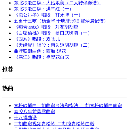
东北秧歌曲牌：大姑娘美（二人转伴奏谱）
东北秧歌曲牌：满堂红（一）
《包公吊孝》唱段：打牙牌（一）
五更十三咳（杨金华 于晓菲演唱 那炳晨记谱）
《燕青卖线》唱段：对花胡胡腔
《白猿偷桃》唱段：硬口武嗨嗨（一）
《西厢》唱段：双吱儿
《天缘配》唱段：南边道胡胡腔（二）
曲牌联缀曲例：西厢·观花
《寒江》唱段：樊梨花自叹
推荐
热曲
青松岭插曲二胡曲谱弓法和指法_二胡青松岭插曲简谱
秦腔八年前风雪曲谱
十八摸曲谱
二胡曲谱视频青松岭_二胡拉青松岭曲谱