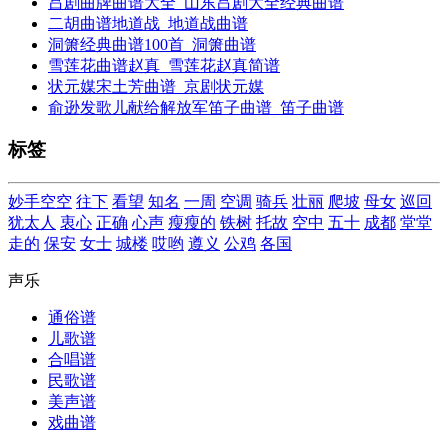
吕剧曲牌曲谱大全_山东吕剧大全经典曲谱
二胡曲谱地道战_地道战曲谱
洞箫经典曲谱100首_洞箫曲谱
雪莲花曲谱赵真_雪莲花赵真简谱
状元媒宋土芳曲谱_京剧状元媒
俞逊发歌儿献给解放军笛子曲谱_笛子曲谱
标签
妙手空空
往下
看望
知名
一周
空调
骑兵
壮丽
爬坡
母女
巡回
犹太人
衷心
正确
心声
瘦瘦的
铁树
托故
空中
五十
成都
堂堂
走的
保安
女士
城楼
哎哟
遵义
公鸡
各国
声乐
通俗谱
儿歌谱
合唱谱
民歌谱
美声谱
戏曲谱