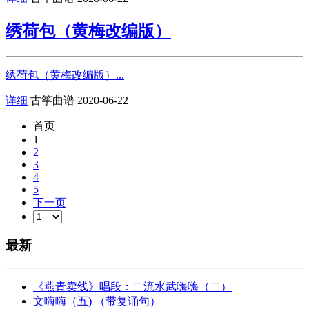
绣荷包（黄梅改编版）
绣荷包（黄梅改编版）...
详细
古筝曲谱
2020-06-22
首页
1
2
3
4
5
下一页
最新
《燕青卖线》唱段：二流水武嗨嗨（二）
文嗨嗨（五) （带复诵句）