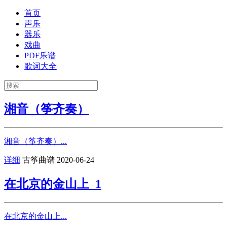
首页
声乐
器乐
戏曲
PDF乐谱
歌词大全
湘音（筝齐奏）
湘音（筝齐奏）...
详细
古筝曲谱
2020-06-24
在北京的金山上_1
在北京的金山上...