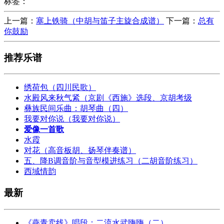
标签：
上一篇：
塞上铁骑（中胡与笛子主旋合成谱）
下一篇：
总有
你鼓励
推荐乐谱
绣荷包（四川民歌）
水殿风来秋气紧（京剧《西施》选段、京胡考级
彝族民间乐曲：胡琴曲（四）
我要对你说（我要对你说）
爱像一首歌
水霞
对花（高音板胡、扬琴伴奏谱）
五、降B调音阶与音型模进练习（二胡音阶练习）
西域情韵
最新
《燕青卖线》唱段：二流水武嗨嗨（二）