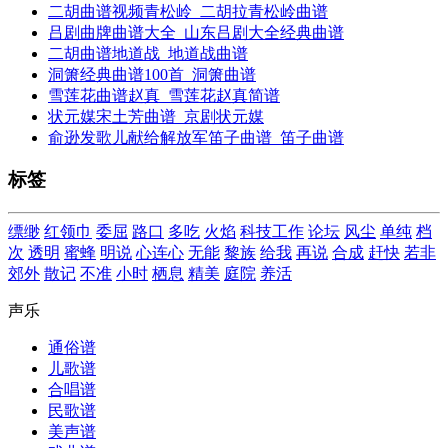
二胡曲谱视频青松岭_二胡拉青松岭曲谱
吕剧曲牌曲谱大全_山东吕剧大全经典曲谱
二胡曲谱地道战_地道战曲谱
洞箫经典曲谱100首_洞箫曲谱
雪莲花曲谱赵真_雪莲花赵真简谱
状元媒宋土芳曲谱_京剧状元媒
俞逊发歌儿献给解放军笛子曲谱_笛子曲谱
标签
缥缈
红领巾
委屈
路口
多吃
火焰
科技工作
论坛
风尘
单纯
档
次
透明
蜜蜂
明说
心连心
无能
黎族
给我
再说
合成
赶快
若非
郊外
散记
不准
小时
栖息
精美
庭院
养活
声乐
通俗谱
儿歌谱
合唱谱
民歌谱
美声谱