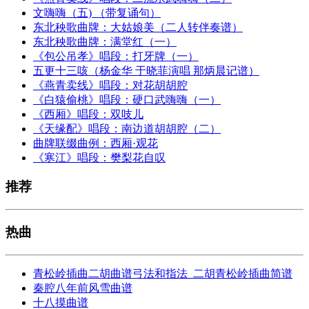
文嗨嗨（五) （带复诵句）
东北秧歌曲牌：大姑娘美（二人转伴奏谱）
东北秧歌曲牌：满堂红（一）
《包公吊孝》唱段：打牙牌（一）
五更十三咳（杨金华 于晓菲演唱 那炳晨记谱）
《燕青卖线》唱段：对花胡胡腔
《白猿偷桃》唱段：硬口武嗨嗨（一）
《西厢》唱段：双吱儿
《天缘配》唱段：南边道胡胡腔（二）
曲牌联缀曲例：西厢·观花
《寒江》唱段：樊梨花自叹
推荐
热曲
青松岭插曲二胡曲谱弓法和指法_二胡青松岭插曲简谱
秦腔八年前风雪曲谱
十八摸曲谱