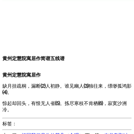
黄州定慧院寓居作简谱五线谱
黄州定慧院寓居作
缺月挂疏桐，漏断
⑵
人初静。谁见幽人
⑶
独往来，缥缈孤鸿影
⑷
。
惊起却回头，有恨无人省
⑸
。拣尽寒枝不肯栖
⑹
，寂寞沙洲
冷。
标签：