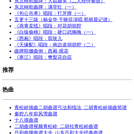
东北秧歌曲牌：大姑娘美（二人转伴奏谱）
东北秧歌曲牌：满堂红（一）
《包公吊孝》唱段：打牙牌（一）
五更十三咳（杨金华 于晓菲演唱 那炳晨记谱）
《燕青卖线》唱段：对花胡胡腔
《白猿偷桃》唱段：硬口武嗨嗨（一）
《西厢》唱段：双吱儿
《天缘配》唱段：南边道胡胡腔（二）
曲牌联缀曲例：西厢·观花
《寒江》唱段：樊梨花自叹
推荐
热曲
青松岭插曲二胡曲谱弓法和指法_二胡青松岭插曲简谱
秦腔八年前风雪曲谱
十八摸曲谱
二胡曲谱视频青松岭_二胡拉青松岭曲谱
吕剧曲牌曲谱大全_山东吕剧大全经典曲谱