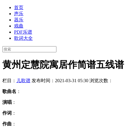
首页
声乐
器乐
戏曲
PDF乐谱
歌词大全
黄州定慧院寓居作简谱五线谱
栏目：
儿歌谱
发布时间：2021-03-31 05:30
浏览次数：
歌曲名
：
演唱
：
作词
：
作曲
：