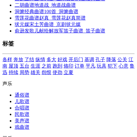
二胡曲谱地道战_地道战曲谱
洞箫经典曲谱100首_洞箫曲谱
雪莲花曲谱赵真_雪莲花赵真简谱
状元媒宋土芳曲谱_京剧状元媒
俞逊发歌儿献给解放军笛子曲谱_笛子曲谱
标签
各样
奔放
了结
纵情
多大
好戏
开后门
基调
孔子
降落
公关
江
南
屋顶
五台
生涯
之前
跑到
烙印
订单
平凡
玩具
犯下
心意
鲁
迅
持续
局势
雄关
怨恨
使劲
立夏
声乐
通俗谱
儿歌谱
合唱谱
民歌谱
美声谱
戏曲谱